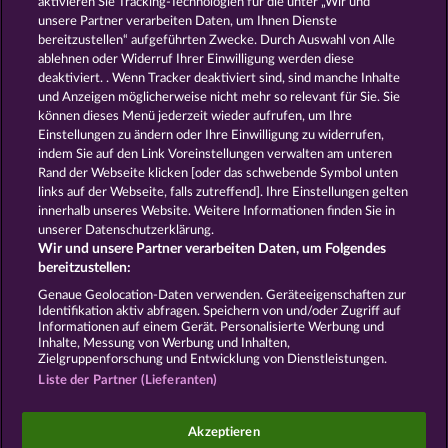
aktivieren Sie Tracking-Technologien für die unter „Wir und
100 FLARING FRUITS
FRUIT MANIA RHFP
unsere Partner verarbeiten Daten, um Ihnen Dienste
bereitzustellen“ aufgeführten Zwecke. Durch Auswahl von Alle
ablehnen oder Widerruf Ihrer Einwilligung werden diese
deaktiviert. . Wenn Tracker deaktiviert sind, sind manche Inhalte
und Anzeigen möglicherweise nicht mehr so ​​relevant für Sie. Sie
können dieses Menü jederzeit wieder aufrufen, um Ihre
Einstellungen zu ändern oder Ihre Einwilligung zu widerrufen,
ROYAL SEVEN
MIGHTY 40
indem Sie auf den Link Voreinstellungen verwalten am unteren
Rand der Webseite klicken [oder das schwebende Symbol unten
links auf der Webseite, falls zutreffend]. Ihre Einstellungen gelten
innerhalb unseres Website. Weitere Informationen finden Sie in
AGB
Datenschutz
Impressum
unserer Datenschutzerklärung.
Wir und unsere Partner verarbeiten Daten, um Folgendes
Unternehmensseite
FAQ
Facebook
bereitzustellen:
Genaue Geolocation-Daten verwenden. Geräteeigenschaften zur
Identifikation aktiv abfragen. Speichern von und/oder Zugriff auf
Widerruf einreichen
Informationen auf einem Gerät. Personalisierte Werbung und
Inhalte, Messung von Werbung und Inhalten,
Zielgruppenforschung und Entwicklung von Dienstleistungen.
Liste der Partner (Lieferanten)
Social Casino Spiele dienen der reinen Unterhaltung
Akzeptieren
und haben keinen Einfluss auf mögliche künftige