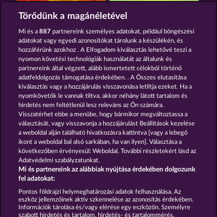
EXPLODIAC MAXI PLAY
FRUITS FIRST DIAMOND TREASURES
Törődünk a magánéletével
Mi és a
887
partnereink személyes adatokat, például böngészési
adatokat vagy egyedi azonosítókat tárolunk a készülékén, és
hozzáférünk azokhoz . A Elfogadom kiválasztás lehetővé teszi a
nyomon követési technológiák használatát az általunk és
partnereink által végzett, alább ismertetett célokból történő
adatfeldolgozás támogatása érdekében. . A Összes elutasítása
FRUIT LOVE
JUICY JESTER
kiválasztás vagy a hozzájárulás visszavonása letiltja ezeket. Ha a
nyomkövetők le vannak tiltva, akkor néhány látott tartalom és
hirdetés nem feltétlenül lesz releváns az Ön számára.
Visszatérhet ebbe a menübe, hogy bármikor megváltoztassa a
Részvételi feltételek
választását, vagy visszavonja a hozzájárulást Beállítások kezelése
a weboldal alján található hivatkozásra kattintva [vagy a lebegő
Adatkezelési tájékoztató
Impresszum
ikont a weboldal bal alsó sarkában, ha van ilyen]. Választása a
következőben érvényesül: Weboldal. További részletekért lásd az
Adatvédelmi szabályzatunkat.
A cég
GYIK
Facebook
Mi és partnereink az alábbiak nyújtása érdekében dolgozunk
fel adatokat:
Visszavonási kérelem benyújtása
Pontos földrajzi helymeghatározási adatok felhasználása. Az
eszköz jellemzőinek aktív szkennelése az azonosítás érdekében.
Információk tárolása és/vagy elérése egy eszközön. Személyre
szabott hirdetés és tartalom, hirdetés- és tartalommérés,