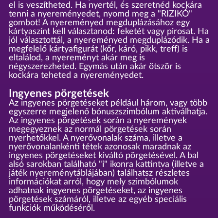
el is veszítheted. Ha nyertél, és szeretnéd kockára
tenni a nyereményedet, nyomd meg a "RIZIKÓ"
gombot! A nyereményed megduplázásához egy
kártyaszínt kell választanod: feketét vagy pirosat. Ha
jól választottál, a nyereményed megduplázódik. Ha a
megfelelő kártyafigurát (kőr, káró, pikk, treff) is
eltalálod, a nyereményt akár meg is
négyszerezheted. Egymás után akár ötször is
kockára teheted a nyereményedet.
Ingyenes pörgetések
Az ingyenes pörgetéseket például három, vagy több
egyszerre megjelenő bónuszszimbólum aktiválhatja.
Az ingyenes pörgetések során a nyeremények
megegyeznek az normál pörgetések során
nyerhetőkkel. A nyerővonalak száma, illetve a
nyerővonalankénti tétek azonosak maradnak az
ingyenes pörgetéseket kiváltó pörgetésével. A bal
alsó sarokban található "i" ikonra kattintva (illetve a
játék nyereménytáblájában) találhatsz részletes
információkat arról, hogy mely szimbólumok
adhatnak ingyenes pörgetéseket, az ingyenes
pörgetések számáról, illetve az egyéb speciális
funkciók működéséről.