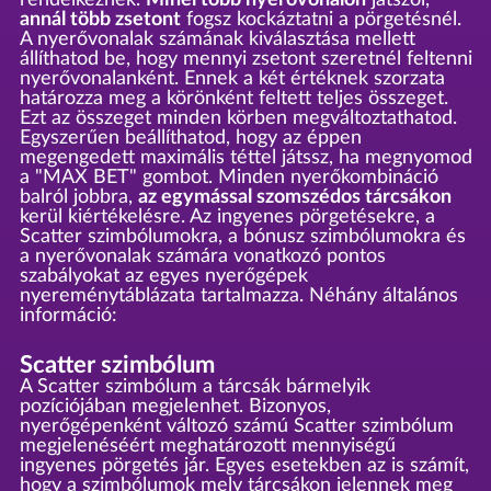
annál több zsetont
fogsz kockáztatni a pörgetésnél.
A nyerővonalak számának kiválasztása mellett
állíthatod be, hogy mennyi zsetont szeretnél feltenni
nyerővonalanként. Ennek a két értéknek szorzata
határozza meg a körönként feltett teljes összeget.
Ezt az összeget minden körben megváltoztathatod.
Egyszerűen beállíthatod, hogy az éppen
megengedett maximális téttel játssz, ha megnyomod
a "MAX BET" gombot. Minden nyerőkombináció
balról jobbra,
az egymással szomszédos tárcsákon
kerül kiértékelésre. Az ingyenes pörgetésekre, a
Scatter szimbólumokra, a bónusz szimbólumokra és
a nyerővonalak számára vonatkozó pontos
szabályokat az egyes nyerőgépek
nyereménytáblázata tartalmazza. Néhány általános
információ:
Scatter szimbólum
A Scatter szimbólum a tárcsák bármelyik
pozíciójában megjelenhet. Bizonyos,
nyerőgépenként változó számú Scatter szimbólum
megjelenéséért meghatározott mennyiségű
ingyenes pörgetés jár. Egyes esetekben az is számít,
hogy a szimbólumok mely tárcsákon jelennek meg