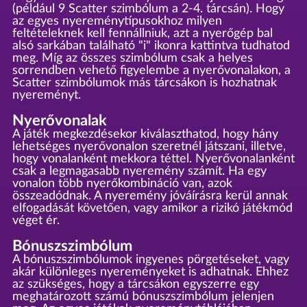
(például 9 Scatter szimbólum a 2-4. tárcsán). Hogy
az egyes nyereménytípusokhoz milyen
feltételeknek kell fennállniuk, azt a nyerőgép bal
alsó sarkában található "i" ikonra kattintva tudhatod
meg. Míg az összes szimbólum csak a helyes
sorrendben vehető figyelembe a nyerővonalakon, a
Scatter szimbólumok más tárcsákon is hozhatnak
nyereményt.
Nyerővonalak
A játék megkezdésekor kiválaszthatod, hogy hány
lehetséges nyerővonalon szeretnél játszani, illetve,
hogy vonalanként mekkora téttel. Nyerővonalanként
csak a legmagasabb nyeremény számít. Ha egy
vonalon több nyerőkombináció van, azok
összeadódnak. A nyeremény jóváírásra kerül annak
elfogadását követően, vagy amikor a rizikó játékmód
véget ér.
Bónuszszimbólum
A bónuszszimbólumok ingyenes pörgetéseket, vagy
akár különleges nyereményeket is adhatnak. Ehhez
az szükséges, hogy a tárcsákon egyszerre egy
meghatározott számú bónuszszimbólum jelenjen