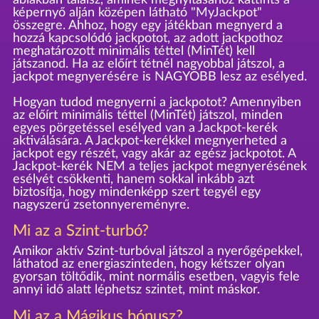
képernyő alján középen látható "MyJackpot"
összegre. Ahhoz, hogy egy játékban megnyerd a
hozzá kapcsolódó jackpotot, az adott jackpothoz
meghatározott minimális téttel (MinTét) kell
játszanod. Ha az előírt tétnél nagyobbal játszol, a
jackpot megnyerésére is NAGYOBB lesz az esélyed.
Hogyan tudod megnyerni a jackpotot? Amennyiben
az előírt minimális téttel (MinTét) játszol, minden
egyes pörgetéssel esélyed van a Jackpot-kerék
aktiválására. A Jackpot-kerékkel megnyerheted a
jackpot egy részét, vagy akár az egész jackpotot. A
Jackpot-kerék NEM a teljes jackpot megnyerésének
esélyét csökkenti, hanem sokkal inkább azt
biztosítja, hogy mindenképp szert tegyél egy
nagyszerű zsetonnyereményre.
Mi az a Szint-turbó?
Amikor aktív Szint-turbóval játszol a nyerőgépekkel,
láthatod az energiaszinteden, hogy kétszer olyan
gyorsan töltődik, mint normális esetben, vagyis fele
annyi idő alatt léphetsz szintet, mint máskor.
Mi az a Mágikus bónusz?