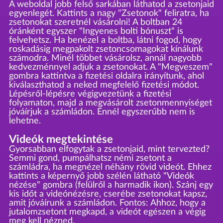
A weboldal jobb felső sarkában láthatod a zsetonjaid
egyenlegét. Kattints a nagy "Zsetonok" feliratra, ha
zsetonokat szeretnél vásárolni! A boltban 24
óránként egyszer "Ingyenes bolti bónuszt" is
felvehetsz. Ha benézel a boltba, látni fogod, hogy
roskadásig megpakolt zsetoncsomagokat kínálunk
számodra. Minél többet vásárolsz, annál nagyobb
kedvezménnyel adjuk a zsetonokat. A "Megveszem"
gombra kattintva a fizetési oldalra irányítunk, ahol
kiválaszthatod a neked megfelelő fizetési módot.
Lépésről-lépésre végigvezetünk a fizetési
folyamaton, majd a megvásárolt zsetonmennyiséget
jóváírjuk a számládon. Ennél egyszerűbb nem is
lehetne.
Videók megtekintése
Gyorsabban elfogytak a zsetonjaid, mint tervezted?
Semmi gond, pumpálhatsz némi zsetont a
számládra, ha megnézel néhány rövid videót. Ehhez
kattints a képernyő jobb szélén látható "Videók
nézése" gombra (felülről a harmadik ikon). Szánj egy
kis időt a videónézésre, cserébe zsetonokat kapsz,
amit jóváírunk a számládon. Fontos: Ahhoz, hogy a
jutalomzsetont megkapd, a videót egészen a végig
meg kell nézned.