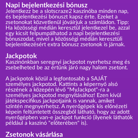
Napi bejelentkezési bónusz
Jelentkezz be a slotscraze2 kaszinóba minden nap,
és bejelentkezési bónuszt kapsz érte. Ezeket a
zsetonokat közvetlenül jóváírjuk a számládon. Tipp:
Ha közösségi médián keresztül jelentkezel be, azzal
egy kicsit felpumpálhatod a napi bejelentkezési
bónuszodat, mivel a közösségi médián keresztüli
bejelentkezésért extra bónusz zsetonok is járnak.
Jackpotok
Kaszinónkban seregnyi jackpotot nyerhetsz meg és
zsebelheted be az értünk járó nagy halom zsetont.
A jackpotok közül a legfontosabb a SAJÁT
személyes jackpotod. Kattints a képernyő alsó
részének a közepén lévő "MyJackpot"-ra a
személyes jackpotod megnyitásához! Ezen kívül
játékspecifikus jackpotjaink is vannak, amiket
szintén megnyerhetsz. A nyerőgépek kis előnézeti
képein feltüntetett összegből látható, hogy az adott
nyerőgépben van-e jackpot funkció (ilyenek láthatók
például a kaszinó "előterében" is).
Zsetonok vásárlása