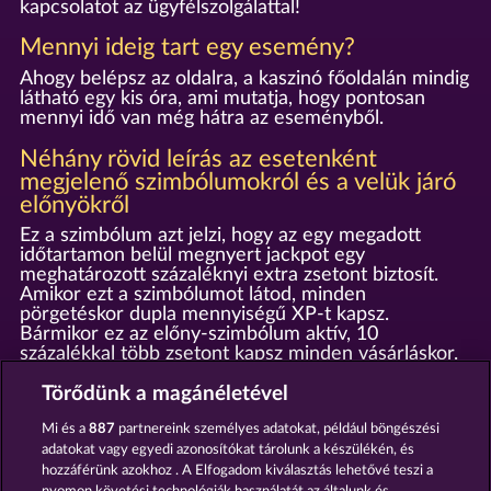
kapcsolatot az ügyfélszolgálattal!
Mennyi ideig tart egy esemény?
Ahogy belépsz az oldalra, a kaszinó főoldalán mindig
látható egy kis óra, ami mutatja, hogy pontosan
mennyi idő van még hátra az eseményből.
Néhány rövid leírás az esetenként
megjelenő szimbólumokról és a velük járó
előnyökről
Ez a szimbólum azt jelzi, hogy az egy megadott
időtartamon belül megnyert jackpot egy
meghatározott százaléknyi extra zsetont biztosít.
Amikor ezt a szimbólumot látod, minden
pörgetéskor dupla mennyiségű XP-t kapsz.
Bármikor ez az előny-szimbólum aktív, 10
százalékkal több zsetont kapsz minden vásárláskor.
Ez a szimbólum Hűségpontokat jelent. Gyűjtsd
ezeket a pontokat a Hűségstátuszod növeléséhez,
Törődünk a magánéletével
amivel további előnyökre tehetsz szert.
Mi és a
887
partnereink személyes adatokat, például böngészési
TÁMOGATÁS
adatokat vagy egyedi azonosítókat tárolunk a készülékén, és
hozzáférünk azokhoz . A Elfogadom kiválasztás lehetővé teszi a
Amennyiben valamelyik kérdésedre nem találtad