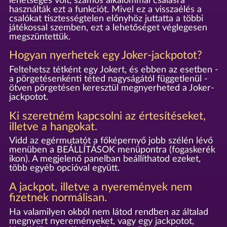
lehetséges volt, számos alkalommal csalásra
használták ezt a funkciót. Mivel ez a visszaélés a
csalókat tisztességtelen előnyhöz juttatta a többi
játékossal szemben, ezt a lehetőséget véglegesen
megszüntettük.
Hogyan nyerhetek egy Joker-jackpotot?
Feltehetsz tétként egy Jokert, és ebben az esetben -
a pörgetésenkénti téted nagyságától függetlenül -
ötven pörgetésen keresztül megnyerheted a Joker-
jackpotot.
Ki szeretném kapcsolni az értesítéseket,
illetve a hangokat.
Vidd az egérmutatót a főképernyő jobb szélén lévő
menüben a BEÁLLÍTÁSOK menüpontra (fogaskerék
ikon). A megjelenő panelban beállíthatod ezeket,
több egyéb opcióval együtt.
A jackpot, illetve a nyeremények nem
fizetnek normálisan.
Ha valamilyen okból nem látod rendben az általad
megnyert nyereményeket, vagy egy jackpotot,