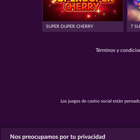
SUPER DUPER CHERRY
7 S
Términos y condicio
Los juegos de casino social están pensado
Nos preocupamos por tu privacidad