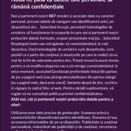
BLAZING STAR
40 SEVENS DIAMOND TREASURES
rămână confidențiale
Noi și partenerii noștri
887
stocăm și accesăm date cu caracter
personal, precum datele de navigare sau identificatorii unici, pe
dispozitivul dvs. . Selectând Accept, permiteți tehnologiilor de
urmărire să funcționeze în scopurile în care noi și partenerii noștri
prelucrăm datele furnizate, scopuri prezentate mai jos. . Selectând
Respingeți toate sau retragându-vă consimțământul, le veți
FROOTY TROUPE SUN SPLASH
100 FLARING FRUITS
dezactiva. Dacă tehnologiile de urmărire sunt dezactivate, este
posibil ca o parte din conținut și anunțurile pe care le vedeți să nu
mai fie la fel de relevante pentru dvs. Puteți reveni la acest meniu
Termeni și condiții
pentru a vă modifica alegerea sau a vă retrage consimțământul, în
orice moment, accesând Gestionați preferințele linkul din partea
de jos a paginii web [sau pictograma plutitoare din partea stângă
Declarație de confidențialitate
jos a paginii web, dacă este cazul]. Varianta aleasă de dvs. va intra
în vigoare în cadrul Site-ul web. Pentru detalii suplimentare, vă
Asistență tehnică
Firmă
rugăm să ne consultați politica privind confidențialitatea.
Atât noi, cât și partenerii noștri prelucrăm datele pentru a
Întrebări frecvente
Facebook
oferi:
Utilizarea unor date precise de geolocație. Scanarea activă a
caracteristicilor dispozitivului pentru identificare. Stocarea și/sau
Trimite Cererea de Retragere
accesarea informațiilor de pe un dispozitiv. Publicitate și conținut
personalizat, măsurători ale publicității și de conținut, cercetarea