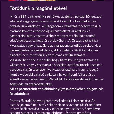
FANCY FRUITS ROAR
TOTAL ECLIPSE
Törődünk a magánéletével
Mi és a
887
partnereink személyes adatokat, például böngészési
adatokat vagy egyedi azonosítókat tárolunk a készülékén, és
hozzáférünk azokhoz . A Elfogadom kiválasztás lehetővé teszi a
nyomon követési technológiák használatát az általunk és
partnereink által végzett, alább ismertetett célokból történő
adatfeldolgozás támogatása érdekében. . A Összes elutasítása
3 GOLDEN CHERRIES
ROYAL SEVEN ULTRA
kiválasztás vagy a hozzájárulás visszavonása letiltja ezeket. Ha a
nyomkövetők le vannak tiltva, akkor néhány látott tartalom és
hirdetés nem feltétlenül lesz releváns az Ön számára.
Visszatérhet ebbe a menübe, hogy bármikor megváltoztassa a
Részvételi feltételek
választását, vagy visszavonja a hozzájárulást Beállítások kezelése
a weboldal alján található hivatkozásra kattintva [vagy a lebegő
Adatkezelési tájékoztató
Impresszum
ikont a weboldal bal alsó sarkában, ha van ilyen]. Választása a
következőben érvényesül: Weboldal. További részletekért lásd az
Adatvédelmi szabályzatunkat.
A cég
GYIK
Facebook
Mi és partnereink az alábbiak nyújtása érdekében dolgozunk
fel adatokat:
Visszavonási kérelem benyújtása
Pontos földrajzi helymeghatározási adatok felhasználása. Az
eszköz jellemzőinek aktív szkennelése az azonosítás érdekében.
Információk tárolása és/vagy elérése egy eszközön. Személyre
szabott hirdetés és tartalom, hirdetés- és tartalommérés,