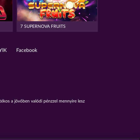
7 SUPERNOVA FRUITS
YIK
Facebook
átékos a jövőben valódi pénzzel mennyire lesz