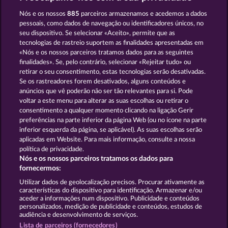
FRUIT MANIA RHFP
EXPLODIAC MAXI PLAY
Nós e os nossos
885
parceiros armazenamos e acedemos a dados
pessoais, como dados de navegação ou identificadores únicos, no
seu dispositivo. Se selecionar «Aceito», permite que as
tecnologias de rastreio suportem as finalidades apresentadas em
«Nós e os nossos parceiros tratamos dados para as seguintes
finalidades». Se, pelo contrário, selecionar «Rejeitar tudo» ou
retirar o seu consentimento, estas tecnologias serão desativadas.
MAAAX DIAMONDS
ROYAL SEVEN
Se os rastreadores forem desativados, alguns conteúdos e
anúncios que vê poderão não ser tão relevantes para si. Pode
voltar a este menu para alterar as suas escolhas ou retirar o
consentimento a qualquer momento clicando na ligação Gerir
Termos e Condições
preferências na parte inferior da página Web (ou no ícone na parte
inferior esquerda da página, se aplicável). As suas escolhas serão
Declaração de Privacidade
Marca
aplicadas em Website. Para mais informação, consulte a nossa
política de privacidade.
Nós e os nossos parceiros tratamos os dados para
Empresa
Perguntas frequentes
Facebook
fornecermos:
Enviar pedido de rescisão
Utilizar dados de geolocalização precisos. Procurar ativamente as
características do dispositivo para identificação. Armazenar e/ou
aceder a informações num dispositivo. Publicidade e conteúdos
personalizados, medição de publicidade e conteúdos, estudos de
audiência e desenvolvimento de serviços.
Lista de parceiros (fornecedores)