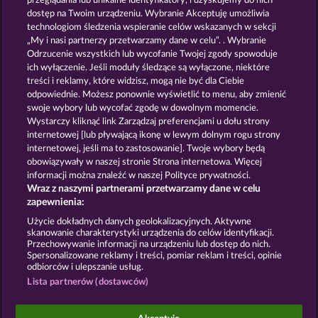
przeglądania lub unikalne identyfikatory, i uzyskujemy do nich
JUICY JESTER
100 FLARING FRUITS
dostęp na Twoim urządzeniu. Wybranie Akceptuję umożliwia
technologiom śledzenia wspieranie celów wskazanych w sekcji
„My i nasi partnerzy przetwarzamy dane w celu”. . Wybranie
Odrzucenie wszystkich lub wycofanie Twojej zgody spowoduje
ich wyłączenie. Jeśli moduły śledzące są wyłączone, niektóre
treści i reklamy, które widzisz, mogą nie być dla Ciebie
odpowiednie. Możesz ponownie wyświetlić to menu, aby zmienić
swoje wybory lub wycofać zgodę w dowolnym momencie.
SUPER DUPER CHERRY
40 SEVENS
Wystarczy kliknąć link Zarządzaj preferencjami u dołu strony
internetowej [lub pływającą ikonę w lewym dolnym rogu strony
internetowej, jeśli ma to zastosowanie]. Twoje wybory będą
Zasady i warunki
Polityka prywatności
obowiązywały w naszej stronie Strona internetowa. Więcej
informacji można znaleźć w naszej Polityce prywatności.
Wraz z naszymi partnerami przetwarzamy dane w celu
Nota prawna
Firma
FAQ
Facebook
zapewnienia:
Prześlij wniosek o wypłatę
Użycie dokładnych danych geolokalizacyjnych. Aktywne
skanowanie charakterystyki urządzenia do celów identyfikacji.
Przechowywanie informacji na urządzeniu lub dostęp do nich.
Spersonalizowane reklamy i treści, pomiar reklam i treści, opinie
odbiorców i ulepszanie usług.
Lista partnerów (dostawców)
Gry społecznościowe mają przeznaczenie czysto
rozrywkowe i nie mają absolutnie żadnego wpływu