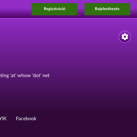
Regisztráció
Bejelentkezés
ing 'at' whow 'dot' net
YIK
Facebook