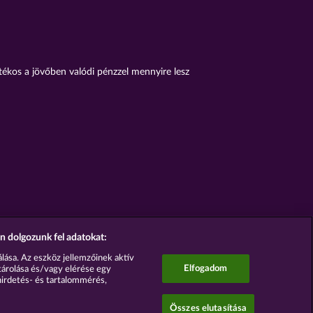
átékos a jövőben valódi pénzzel mennyire lesz
n dolgozunk fel adatokat:
lása. Az eszköz jellemzőinek aktív
Elfogadom
tárolása és/vagy elérése egy
hirdetés- és tartalommérés,
Összes elutasítása