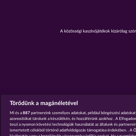
A közösségi kaszinójátékok kizárólag szór
Törődünk a magánéletével
Mi és a
887
partnereink személyes adatokat, például böngészési adatokat
azonosítókat tárolunk a készülékén, és hozzáférünk azokhoz . A Elfogado
teszi a nyomon követési technológiák használatát az általunk és partnereink
ismertetett célokból történő adatfeldolgozás támogatása érdekében. . A Ö