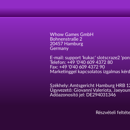
Whow Games GmbH
Bohnenstraße 2
20457 Hamburg
Germany
E-mail: support 'kukac' slotscraze2 'po
Telefon: +49 '0'40 609 4372 80
Fax: +49 '0'40 609 4372 90
Marketinggel kapcsolatos izgalmas kérd
Székhely: Amtsgericht Hamburg HRB 1
Ügyvezető: Giovanni Valeriota, Jaeyou
Adóazonosító jel: DE294031346
Részvételi feltét