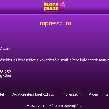
Impresszum
nt' com
éseidet és kéréseidet a következő e-mail-címre küldheted: market
26 959
ng Choi
elek
Adatkezelési tájékoztató
Impresszum
A cég
G
Visszavonási kérelem benyújtása