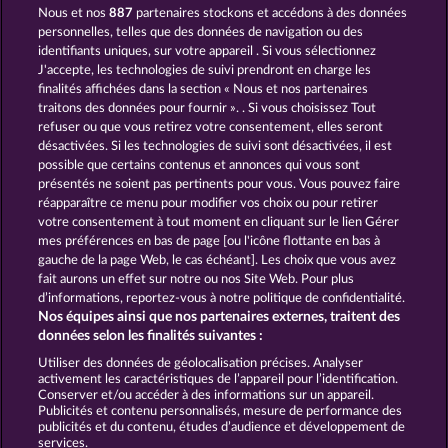
Nous et nos
887
partenaires stockons et accédons à des données
ROYAL SEVEN
7 SUPERNOVA FRUITS
personnelles, telles que des données de navigation ou des
identifiants uniques, sur votre appareil . Si vous sélectionnez
J'accepte, les technologies de suivi prendront en charge les
finalités affichées dans la section « Nous et nos partenaires
traitons des données pour fournir ». . Si vous choisissez Tout
refuser ou que vous retirez votre consentement, elles seront
désactivées. Si les technologies de suivi sont désactivées, il est
possible que certains contenus et annonces qui vous sont
7 SUPERNOVA FRUITS NEW LIMITS
STICKY DIAMONDS
présentés ne soient pas pertinents pour vous. Vous pouvez faire
réapparaître ce menu pour modifier vos choix ou pour retirer
votre consentement à tout moment en cliquant sur le lien Gérer
mes préférences en bas de page [ou l'icône flottante en bas à
CGU
Charte de confidentialité
gauche de la page Web, le cas échéant]. Les choix que vous avez
fait aurons un effet sur notre ou nos Site Web. Pour plus
Mentions légales
Société
FAQ
d’informations, reportez-vous à notre politique de confidentialité.
Nos équipes ainsi que nos partenaires externes, traitent des
Facebook
données selon les finalités suivantes :
Utiliser des données de géolocalisation précises. Analyser
Envoyer la demande de rétractation
activement les caractéristiques de l’appareil pour l’identification.
Conserver et/ou accéder à des informations sur un appareil.
Publicités et contenu personnalisés, mesure de performance des
publicités et du contenu, études d’audience et développement de
services.