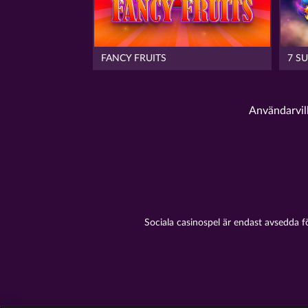
FANCY FRUITS
7 S
Användarvil
Sociala casinospel är endast avsedda f