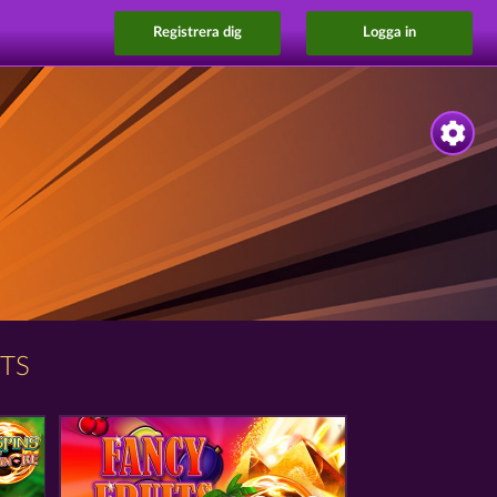
Registrera dig
Logga in
TS