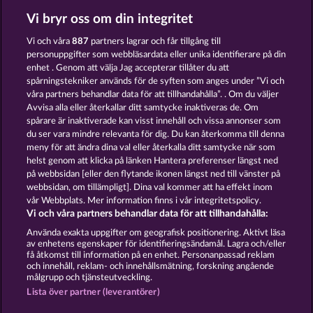
Vi bryr oss om din integritet
SUPER DUPER CHERRY
BLAZING STAR
Vi och våra
887
partners lagrar och får tillgång till
personuppgifter som webbläsardata eller unika identifierare på din
enhet . Genom att välja Jag accepterar tillåter du att
spårningstekniker används för de syften som anges under ”Vi och
våra partners behandlar data för att tillhandahålla”. . Om du väljer
Avvisa alla eller återkallar ditt samtycke inaktiveras de. Om
spårare är inaktiverade kan visst innehåll och vissa annonser som
FRUIT MANIA RHFP
7 SUPERNOVA FRUITS NEW LIMITS
du ser vara mindre relevanta för dig. Du kan återkomma till denna
meny för att ändra dina val eller återkalla ditt samtycke när som
helst genom att klicka på länken Hantera preferenser längst ned
Användarvillkor
Sekretesspolicy
Avtryck
på webbsidan [eller den flytande ikonen längst ned till vänster på
webbsidan, om tillämpligt]. Dina val kommer att ha effekt inom
vår Webbplats. Mer information finns i vår integritetspolicy.
Om Företaget
FAQ
Facebook
Vi och våra partners behandlar data för att tillhandahålla:
Skicka in en begäran om att ångra köpet
Använda exakta uppgifter om geografisk positionering. Aktivt läsa
av enhetens egenskaper för identifieringsändamål. Lagra och/eller
få åtkomst till information på en enhet. Personanpassad reklam
och innehåll, reklam- och innehållsmätning, forskning angående
målgrupp och tjänsteutveckling.
Lista över partner (leverantörer)