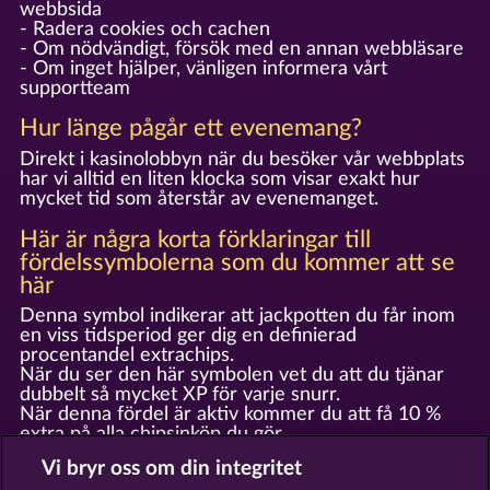
webbsida
- Radera cookies och cachen
- Om nödvändigt, försök med en annan webbläsare
- Om inget hjälper, vänligen informera vårt
supportteam
Hur länge pågår ett evenemang?
Direkt i kasinolobbyn när du besöker vår webbplats
har vi alltid en liten klocka som visar exakt hur
mycket tid som återstår av evenemanget.
Här är några korta förklaringar till
fördelssymbolerna som du kommer att se
här
Denna symbol indikerar att jackpotten du får inom
en viss tidsperiod ger dig en definierad
procentandel extrachips.
När du ser den här symbolen vet du att du tjänar
dubbelt så mycket XP för varje snurr.
När denna fördel är aktiv kommer du att få 10 %
extra på alla chipsinköp du gör.
Denna symbol representerar lojalitetspoäng. Samla
Vi bryr oss om din integritet
dessa poäng för att förbättra din lojalitetsstatus och