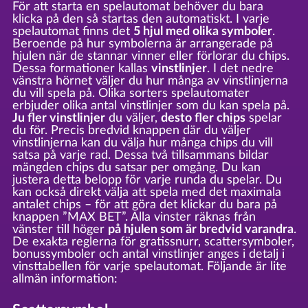
För att starta en spelautomat behöver du bara
klicka på den så startas den automatiskt. I varje
spelautomat finns det
5 hjul med olika symboler
.
Beroende på hur symbolerna är arrangerade på
hjulen när de stannar vinner eller förlorar du chips.
Dessa formationer kallas
vinstlinjer
. I det nedre
vänstra hörnet väljer du hur många av vinstlinjerna
du vill spela på. Olika sorters spelautomater
erbjuder olika antal vinstlinjer som du kan spela på.
Ju fler vinstlinjer
du väljer,
desto fler chips
spelar
du för. Precis bredvid knappen där du väljer
vinstlinjerna kan du välja hur många chips du vill
satsa på varje rad. Dessa två tillsammans bildar
mängden chips du satsar per omgång. Du kan
justera detta belopp för varje runda du spelar. Du
kan också direkt välja att spela med det maximala
antalet chips – för att göra det klickar du bara på
knappen ”MAX BET”. Alla vinster räknas från
vänster till höger
på hjulen som är bredvid varandra
.
De exakta reglerna för gratissnurr, scattersymboler,
bonussymboler och antal vinstlinjer anges i detalj i
vinsttabellen för varje spelautomat. Följande är lite
allmän information: