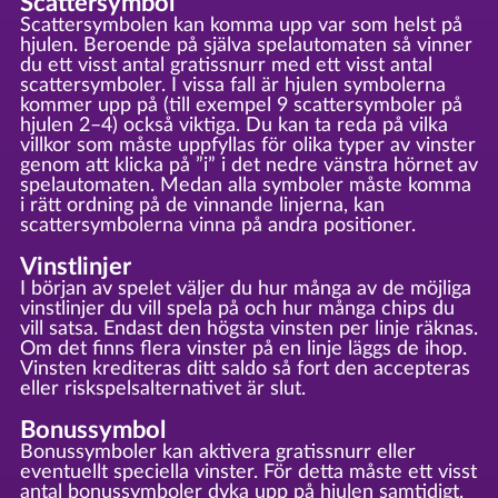
Scattersymbol
Scattersymbolen kan komma upp var som helst på
hjulen. Beroende på själva spelautomaten så vinner
du ett visst antal gratissnurr med ett visst antal
scattersymboler. I vissa fall är hjulen symbolerna
kommer upp på (till exempel 9 scattersymboler på
hjulen 2–4) också viktiga. Du kan ta reda på vilka
villkor som måste uppfyllas för olika typer av vinster
genom att klicka på ”i” i det nedre vänstra hörnet av
spelautomaten. Medan alla symboler måste komma
i rätt ordning på de vinnande linjerna, kan
scattersymbolerna vinna på andra positioner.
Vinstlinjer
I början av spelet väljer du hur många av de möjliga
vinstlinjer du vill spela på och hur många chips du
vill satsa. Endast den högsta vinsten per linje räknas.
Om det finns flera vinster på en linje läggs de ihop.
Vinsten krediteras ditt saldo så fort den accepteras
eller riskspelsalternativet är slut.
Bonussymbol
Bonussymboler kan aktivera gratissnurr eller
eventuellt speciella vinster. För detta måste ett visst
antal bonussymboler dyka upp på hjulen samtidigt.