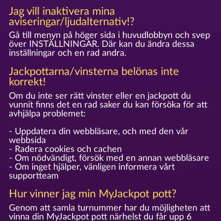
Jag vill inaktivera mina
aviseringar/ljudalternativ!?
Gå till menyn på höger sida i huvudlobbyn och svep
över INSTÄLLNINGAR. Där kan du ändra dessa
inställningar och en rad andra.
Jackpottarna/vinsterna belönas inte
korrekt!
Om du inte ser rätt vinster eller en jackpott du
vunnit finns det en rad saker du kan försöka för att
avhjälpa problemet:
- Uppdatera din webbläsare, och med den vår
webbsida
- Radera cookies och cachen
- Om nödvändigt, försök med en annan webbläsare
- Om inget hjälper, vänligen informera vårt
supportteam
Hur vinner jag min MyJackpot pott?
Genom att samla turnummer har du möjligheten att
vinna din MyJackpot pott närhelst du får upp 6