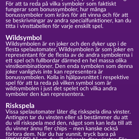
För att ta reda på vilka symboler som faktiskt
fungerar som bonussymboler, hur många
bonussymboler som krävs för att vinna och för att
se beskrivningar av andra specialfunktioner, kan du
titta i vinsttabellen för varje enskilt spel.
Wildsymbol
Wildsymbolen är en joker och den dyker upp i de
flesta spelautomater. Wildsymbolen är som joker en
representant för de flesta av de andra symbolerna i
ett spel och fullbordar därmed en hel massa olika
vinstkombinationer. Den enda symbolen som denna
joker vanligtvis inte kan representera är
bonussymbolen. Kolla in hjälpavsnittet i respektive
spel för att ta reda på vilken symbol som är
wildsymbolen i just det spelet och vilka andra
symboler den kan representera.
Riskspela
Vissa spelautomater låter dig riskspela dina vinster.
Antingen tar du vinsten eller så bestämmer du att
du vill riskspela med den, något som kan leda till att
du vinner ännu fler chips – men kanske också
förlora dem. När du har vunnit, tryck bara på