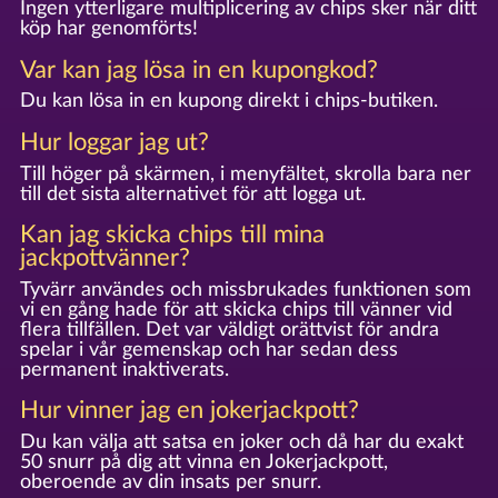
Ingen ytterligare multiplicering av chips sker när ditt
köp har genomförts!
Var kan jag lösa in en kupongkod?
Du kan lösa in en kupong direkt i chips-butiken.
Hur loggar jag ut?
Till höger på skärmen, i menyfältet, skrolla bara ner
till det sista alternativet för att logga ut.
Kan jag skicka chips till mina
jackpottvänner?
Tyvärr användes och missbrukades funktionen som
vi en gång hade för att skicka chips till vänner vid
flera tillfällen. Det var väldigt orättvist för andra
spelar i vår gemenskap och har sedan dess
permanent inaktiverats.
Hur vinner jag en jokerjackpott?
Du kan välja att satsa en joker och då har du exakt
50 snurr på dig att vinna en Jokerjackpott,
oberoende av din insats per snurr.