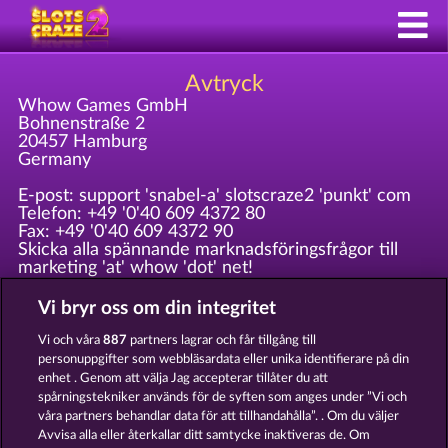
Avtryck
Whow Games GmbH
Bohnenstraße 2
20457 Hamburg
Germany
E-post: support 'snabel-a' slotscraze2 'punkt' com
Telefon: +49 '0'40 609 4372 80
Fax: +49 '0'40 609 4372 90
Skicka alla spännande marknadsföringsfrågor till
marketing 'at' whow 'dot' net!
Vi bryr oss om din integritet
Registrerad vid Amtsgericht Hamburg HRB 126 959
VD: Giovanni Valeriota, Jaeyoung Choi
Vi och våra
887
partners lagrar och får tillgång till
Skattenummer: DE294031346
personuppgifter som webbläsardata eller unika identifierare på din
enhet . Genom att välja Jag accepterar tillåter du att
spårningstekniker används för de syften som anges under ”Vi och
Användarvillkor
Sekretesspolicy
Avtryck
våra partners behandlar data för att tillhandahålla”. . Om du väljer
Avvisa alla eller återkallar ditt samtycke inaktiveras de. Om