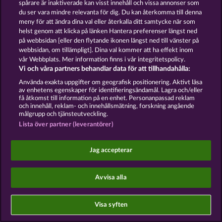
spårare är inaktiverade kan visst innehåll och vissa annonser som
Om Företaget
FAQ
Facebook
du ser vara mindre relevanta för dig. Du kan återkomma till denna
meny för att ändra dina val eller återkalla ditt samtycke när som
Skicka in en begäran om att ångra köpet
helst genom att klicka på länken Hantera preferenser längst ned
på webbsidan [eller den flytande ikonen längst ned till vänster på
webbsidan, om tillämpligt]. Dina val kommer att ha effekt inom
vår Webbplats. Mer information finns i vår integritetspolicy.
Vi och våra partners behandlar data för att tillhandahålla:
Använda exakta uppgifter om geografisk positionering. Aktivt läsa
Sociala casinospel är endast avsedda för
av enhetens egenskaper för identifieringsändamål. Lagra och/eller
underhållningsändamål och har absolut inget
få åtkomst till information på en enhet. Personanpassad reklam
inflytande på eventuell framtida framgång i spel
och innehåll, reklam- och innehållsmätning, forskning angående
med riktiga pengar.
målgrupp och tjänsteutveckling.
©2026 Whow Games GmbH
Lista över partner (leverantörer)
Jag accepterar
Avvisa alla
Visa syften