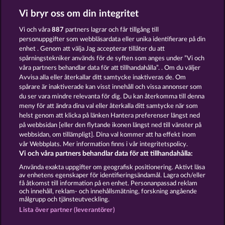
Vi bryr oss om din integritet
ROYAL SEVEN ULTRA
MIGHTY 40
Vi och våra
887
partners lagrar och får tillgång till
personuppgifter som webbläsardata eller unika identifierare på din
enhet . Genom att välja Jag accepterar tillåter du att
spårningstekniker används för de syften som anges under ”Vi och
våra partners behandlar data för att tillhandahålla”. . Om du väljer
Avvisa alla eller återkallar ditt samtycke inaktiveras de. Om
spårare är inaktiverade kan visst innehåll och vissa annonser som
FRUITS & WILDS 2
40 THIEVES
du ser vara mindre relevanta för dig. Du kan återkomma till denna
meny för att ändra dina val eller återkalla ditt samtycke när som
helst genom att klicka på länken Hantera preferenser längst ned
Användarvillkor
Sekretesspolicy
Avtryck
på webbsidan [eller den flytande ikonen längst ned till vänster på
webbsidan, om tillämpligt]. Dina val kommer att ha effekt inom
vår Webbplats. Mer information finns i vår integritetspolicy.
Om Företaget
FAQ
Facebook
Vi och våra partners behandlar data för att tillhandahålla:
Skicka in en begäran om att ångra köpet
Använda exakta uppgifter om geografisk positionering. Aktivt läsa
av enhetens egenskaper för identifieringsändamål. Lagra och/eller
få åtkomst till information på en enhet. Personanpassad reklam
och innehåll, reklam- och innehållsmätning, forskning angående
målgrupp och tjänsteutveckling.
Lista över partner (leverantörer)