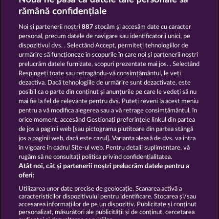
FRUIT LOVE
FRUITS & WILDS 2
rămână confidențiale
Noi și partenerii noștri
887
stocăm și accesăm date cu caracter
personal, precum datele de navigare sau identificatorii unici, pe
dispozitivul dvs. . Selectând Accept, permiteți tehnologiilor de
urmărire să funcționeze în scopurile în care noi și partenerii noștri
prelucrăm datele furnizate, scopuri prezentate mai jos. . Selectând
Respingeți toate sau retragându-vă consimțământul, le veți
EXPLODIAC MAXI PLAY
40 SEVENS
dezactiva. Dacă tehnologiile de urmărire sunt dezactivate, este
posibil ca o parte din conținut și anunțurile pe care le vedeți să nu
mai fie la fel de relevante pentru dvs. Puteți reveni la acest meniu
Termeni și condiții
pentru a vă modifica alegerea sau a vă retrage consimțământul, în
orice moment, accesând Gestionați preferințele linkul din partea
de jos a paginii web [sau pictograma plutitoare din partea stângă
Declarație de confidențialitate
jos a paginii web, dacă este cazul]. Varianta aleasă de dvs. va intra
în vigoare în cadrul Site-ul web. Pentru detalii suplimentare, vă
Asistență tehnică
Firmă
rugăm să ne consultați politica privind confidențialitatea.
Atât noi, cât și partenerii noștri prelucrăm datele pentru a
Întrebări frecvente
Facebook
oferi:
Utilizarea unor date precise de geolocație. Scanarea activă a
caracteristicilor dispozitivului pentru identificare. Stocarea și/sau
Trimite Cererea de Retragere
accesarea informațiilor de pe un dispozitiv. Publicitate și conținut
personalizat, măsurători ale publicității și de conținut, cercetarea