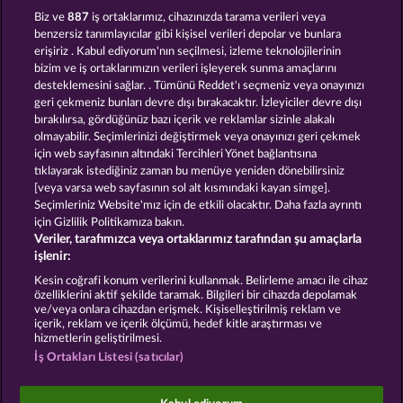
WILD RUBIES
FRUIT MANIA RHFP
Biz ve
887
iş ortaklarımız, cihazınızda tarama verileri veya
benzersiz tanımlayıcılar gibi kişisel verileri depolar ve bunlara
erişiriz . Kabul ediyorum'nın seçilmesi, izleme teknolojilerinin
bizim ve iş ortaklarımızın verileri işleyerek sunma amaçlarını
desteklemesini sağlar. . Tümünü Reddet'ı seçmeniz veya onayınızı
geri çekmeniz bunları devre dışı bırakacaktır. İzleyiciler devre dışı
bırakılırsa, gördüğünüz bazı içerik ve reklamlar sizinle alakalı
olmayabilir. Seçimlerinizi değiştirmek veya onayınızı geri çekmek
3 GOLDEN CHERRIES
EXPLODIAC RHFP
için web sayfasının altındaki Tercihleri Yönet bağlantısına
tıklayarak istediğiniz zaman bu menüye yeniden dönebilirsiniz
[veya varsa web sayfasının sol alt kısmındaki kayan simge].
Hüküm ve Koşullar
Gizlilik Beyanı
Künye
Seçimleriniz Website'mız için de etkili olacaktır. Daha fazla ayrıntı
için Gizlilik Politikamıza bakın.
Veriler, tarafımızca veya ortaklarımız tarafından şu amaçlarla
Şirket
SSS
Facebook
işlenir:
İptal talebini gönder
Kesin coğrafi konum verilerini kullanmak. Belirleme amacı ile cihaz
özelliklerini aktif şekilde taramak. Bilgileri bir cihazda depolamak
ve/veya onlara cihazdan erişmek. Kişiselleştirilmiş reklam ve
içerik, reklam ve içerik ölçümü, hedef kitle araştırması ve
hizmetlerin geliştirilmesi.
İş Ortakları Listesi (satıcılar)
Sosyal casino oyunları sadece eğlence amaçlıdır ve
gerçek parayla oynanan kumar oyunlarında