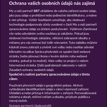
40 SEVENS
FANCY FRUITS ROAR
Ochrana vašich osobních údajů nás zajímá
My a naši partneři
887
ukládáme do vašeho zařízení osobní údaje,
jako jsou údaje o prohlížení nebo jedinečné identifikátory, a máme
k nim přístup . Výběr Souhlasím umožňuje, aby sledovací
technologie podporovaly účely uvedené v části My a naši partneři
zpracováváme údaje za účelem poskytování . Výběrem Zamítnout
vše nebo odvoláním svého souhlasu je zakážete. Pokud jsou
STICKY DIAMONDS
40 SEVENS DIAMOND TREASURES
sledovací technologie zakázány, některé zobrazené obsahy a
reklamy pro vás nemusí být tolik relevantní. Tuto nabídku můžete
kdykoli znovu zobrazit a změnit své volby nebo souhlas odvolat
kliknutím na odkaz Správa předvoleb ve spodní části webové
Podmínky
Prohlášení o ochraně údajů
stránky [nebo plovoucí ikona v levém dolním rohu webové
stránky, pokud je to možné]. Vaše volby se projeví v našem
Kontakt
Společnost
Časté dotazy
Internetová stránka. Další podrobnosti naleznete v našich
Zásadách ochrany osobních údajů.
Společně s našimi partnery zpracováváme údaje s tímto
Facebook
cílem:
Podat Žádost o Odstoupení
Používání přesných údajů o geografické poloze. Aktivní
vyhledávání identifikačních údajů v rámci vlastností zařízení.
Ukládání a/nebo přístup k informacím v zařízení. Personalizovaná
reklama a obsah, měření reklam a obsahu, průzkum publika a
rozvoj služeb.
Seznam partnerů (dodavatelů)