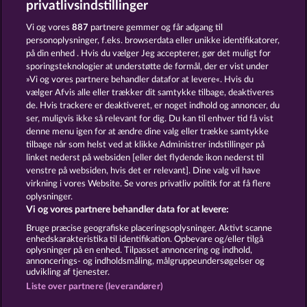
privatlivsindstillinger
7 SUPERNOVA FRUITS
SUPER DUPER CHERRY
Vi og vores
887
partnere gemmer og får adgang til
personoplysninger, f.eks. browserdata eller unikke identifikatorer,
på din enhed . Hvis du vælger Jeg accepterer, gør det muligt for
sporingsteknologier at understøtte de formål, der er vist under
»Vi og vores partnere behandler datafor at levere«. Hvis du
vælger Afvis alle eller trækker dit samtykke tilbage, deaktiveres
de. Hvis trackere er deaktiveret, er noget indhold og annoncer, du
ser, muligvis ikke så relevant for dig. Du kan til enhver tid få vist
MALLORCA WILDS
TOWER OF POWER
denne menu igen for at ændre dine valg eller trække samtykke
tilbage når som helst ved at klikke Administrer indstillinger på
linket nederst på websiden [eller det flydende ikon nederst til
Vilkår og betingelser
Datasikkerhed
venstre på websiden, hvis det er relevant]. Dine valg vil have
virkning i vores Website. Se vores privatliv politik for at få flere
oplysninger.
Kontakt
Virksomhed
FAQ
Facebook
Vi og vores partnere behandler data for at levere:
Indsend anmodning om tilbagetrækning
Bruge præcise geografiske placeringsoplysninger. Aktivt scanne
enhedskarakteristika til identifikation. Opbevare og/eller tilgå
oplysninger på en enhed. Tilpasset annoncering og indhold,
annoncerings- og indholdsmåling, målgruppeundersøgelser og
udvikling af tjenester.
Liste over partnere (leverandører)