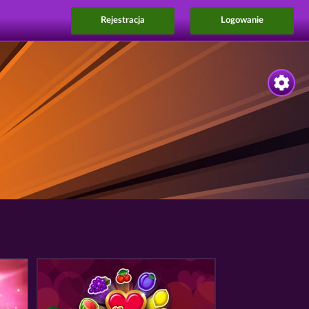
Rejestracja
Logowanie