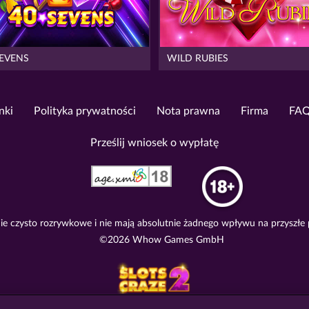
SEVENS
WILD RUBIES
nki
Polityka prywatności
Nota prawna
Firma
FA
Prześlij wniosek o wypłatę
e czysto rozrywkowe i nie mają absolutnie żadnego wpływu na przyszłe
©2026 Whow Games GmbH