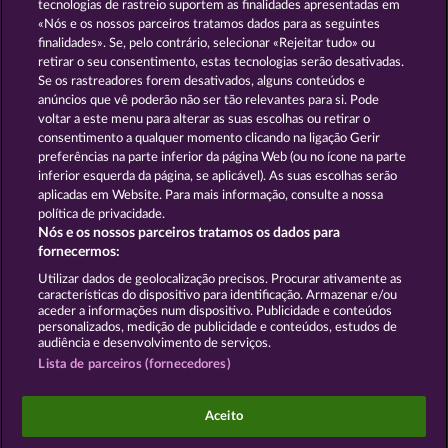
tecnologias de rastreio suportem as finalidades apresentadas em
«Nós e os nossos parceiros tratamos dados para as seguintes
GOLDEN EI OF
FOREVER
finalidades». Se, pelo contrário, selecionar «Rejeitar tudo» ou
MOORHUHN
DIAMONDS
retirar o seu consentimento, estas tecnologias serão desativadas.
Se os rastreadores forem desativados, alguns conteúdos e
Mostrar todos os jogos
anúncios que vê poderão não ser tão relevantes para si. Pode
voltar a este menu para alterar as suas escolhas ou retirar o
consentimento a qualquer momento clicando na ligação Gerir
Termos e Condições
preferências na parte inferior da página Web (ou no ícone na parte
inferior esquerda da página, se aplicável). As suas escolhas serão
Declaração de Privacidade
Marca
aplicadas em Website. Para mais informação, consulte a nossa
política de privacidade.
Nós e os nossos parceiros tratamos os dados para
Empresa
Perguntas frequentes
Facebook
fornecermos:
Enviar pedido de rescisão
Utilizar dados de geolocalização precisos. Procurar ativamente as
características do dispositivo para identificação. Armazenar e/ou
aceder a informações num dispositivo. Publicidade e conteúdos
personalizados, medição de publicidade e conteúdos, estudos de
audiência e desenvolvimento de serviços.
Lista de parceiros (fornecedores)
Os jogos do Casino social destinam-se apenas a fins
de entretenimento e não têm qualquer influência
Aceito
em qualquer possível sucesso futuro ao jogar com
dinheiro real.