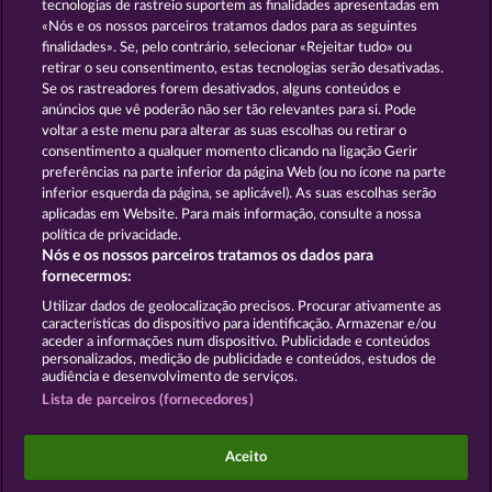
tecnologias de rastreio suportem as finalidades apresentadas em
«Nós e os nossos parceiros tratamos dados para as seguintes
GOLDEN EI OF
FOREVER
finalidades». Se, pelo contrário, selecionar «Rejeitar tudo» ou
MOORHUHN
DIAMONDS
retirar o seu consentimento, estas tecnologias serão desativadas.
Se os rastreadores forem desativados, alguns conteúdos e
Mostrar todos os jogos
anúncios que vê poderão não ser tão relevantes para si. Pode
voltar a este menu para alterar as suas escolhas ou retirar o
consentimento a qualquer momento clicando na ligação Gerir
Termos e Condições
preferências na parte inferior da página Web (ou no ícone na parte
inferior esquerda da página, se aplicável). As suas escolhas serão
Declaração de Privacidade
Marca
aplicadas em Website. Para mais informação, consulte a nossa
política de privacidade.
Nós e os nossos parceiros tratamos os dados para
Empresa
Perguntas frequentes
Facebook
fornecermos:
Enviar pedido de rescisão
Utilizar dados de geolocalização precisos. Procurar ativamente as
características do dispositivo para identificação. Armazenar e/ou
aceder a informações num dispositivo. Publicidade e conteúdos
personalizados, medição de publicidade e conteúdos, estudos de
audiência e desenvolvimento de serviços.
Lista de parceiros (fornecedores)
Os jogos do Casino social destinam-se apenas a fins
de entretenimento e não têm qualquer influência
Aceito
em qualquer possível sucesso futuro ao jogar com
dinheiro real.