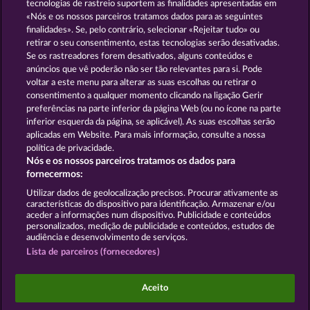
tecnologias de rastreio suportem as finalidades apresentadas em
«Nós e os nossos parceiros tratamos dados para as seguintes
GOLDEN EI OF
FOREVER
finalidades». Se, pelo contrário, selecionar «Rejeitar tudo» ou
MOORHUHN
DIAMONDS
retirar o seu consentimento, estas tecnologias serão desativadas.
Se os rastreadores forem desativados, alguns conteúdos e
Mostrar todos os jogos
anúncios que vê poderão não ser tão relevantes para si. Pode
voltar a este menu para alterar as suas escolhas ou retirar o
consentimento a qualquer momento clicando na ligação Gerir
Termos e Condições
preferências na parte inferior da página Web (ou no ícone na parte
inferior esquerda da página, se aplicável). As suas escolhas serão
Declaração de Privacidade
Marca
aplicadas em Website. Para mais informação, consulte a nossa
política de privacidade.
Nós e os nossos parceiros tratamos os dados para
Empresa
Perguntas frequentes
Facebook
fornecermos:
Enviar pedido de rescisão
Utilizar dados de geolocalização precisos. Procurar ativamente as
características do dispositivo para identificação. Armazenar e/ou
aceder a informações num dispositivo. Publicidade e conteúdos
personalizados, medição de publicidade e conteúdos, estudos de
audiência e desenvolvimento de serviços.
Lista de parceiros (fornecedores)
Os jogos do Casino social destinam-se apenas a fins
de entretenimento e não têm qualquer influência
Aceito
em qualquer possível sucesso futuro ao jogar com
dinheiro real.