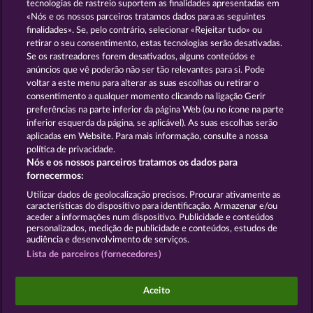
tecnologias de rastreio suportem as finalidades apresentadas em
«Nós e os nossos parceiros tratamos dados para as seguintes
GOLDEN EI OF
FOREVER
finalidades». Se, pelo contrário, selecionar «Rejeitar tudo» ou
MOORHUHN
DIAMONDS
retirar o seu consentimento, estas tecnologias serão desativadas.
Se os rastreadores forem desativados, alguns conteúdos e
Mostrar todos os jogos
anúncios que vê poderão não ser tão relevantes para si. Pode
voltar a este menu para alterar as suas escolhas ou retirar o
consentimento a qualquer momento clicando na ligação Gerir
Termos e Condições
preferências na parte inferior da página Web (ou no ícone na parte
inferior esquerda da página, se aplicável). As suas escolhas serão
Declaração de Privacidade
Marca
aplicadas em Website. Para mais informação, consulte a nossa
política de privacidade.
Nós e os nossos parceiros tratamos os dados para
Empresa
Perguntas frequentes
Facebook
fornecermos:
Enviar pedido de rescisão
Utilizar dados de geolocalização precisos. Procurar ativamente as
características do dispositivo para identificação. Armazenar e/ou
aceder a informações num dispositivo. Publicidade e conteúdos
personalizados, medição de publicidade e conteúdos, estudos de
audiência e desenvolvimento de serviços.
Lista de parceiros (fornecedores)
Os jogos do Casino social destinam-se apenas a fins
de entretenimento e não têm qualquer influência
Aceito
em qualquer possível sucesso futuro ao jogar com
dinheiro real.