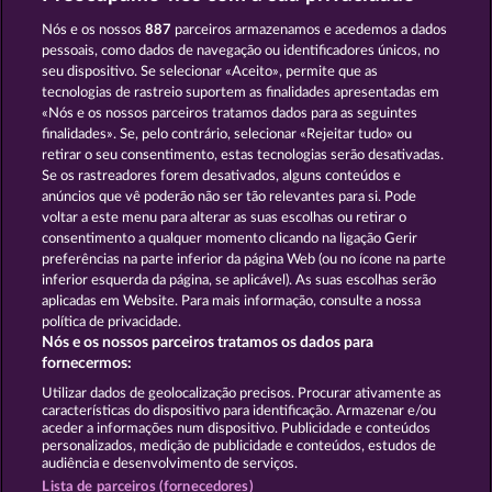
JACK POTTER AND THE BOOK OF DYNASTIES
PHARAOS RICHES
Nós e os nossos
887
parceiros armazenamos e acedemos a dados
pessoais, como dados de navegação ou identificadores únicos, no
seu dispositivo. Se selecionar «Aceito», permite que as
tecnologias de rastreio suportem as finalidades apresentadas em
«Nós e os nossos parceiros tratamos dados para as seguintes
finalidades». Se, pelo contrário, selecionar «Rejeitar tudo» ou
retirar o seu consentimento, estas tecnologias serão desativadas.
JACK POTTER & THE BOOK OF DYNASTIES 6
LUCKY PHARAOH WILD
Se os rastreadores forem desativados, alguns conteúdos e
anúncios que vê poderão não ser tão relevantes para si. Pode
voltar a este menu para alterar as suas escolhas ou retirar o
consentimento a qualquer momento clicando na ligação Gerir
Termos e Condições
preferências na parte inferior da página Web (ou no ícone na parte
inferior esquerda da página, se aplicável). As suas escolhas serão
Declaração de Privacidade
Marca
aplicadas em Website. Para mais informação, consulte a nossa
política de privacidade.
Nós e os nossos parceiros tratamos os dados para
Empresa
Perguntas frequentes
Facebook
fornecermos:
Enviar pedido de rescisão
Utilizar dados de geolocalização precisos. Procurar ativamente as
características do dispositivo para identificação. Armazenar e/ou
aceder a informações num dispositivo. Publicidade e conteúdos
personalizados, medição de publicidade e conteúdos, estudos de
audiência e desenvolvimento de serviços.
Lista de parceiros (fornecedores)