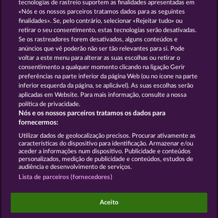
tecnologias de rastreio suportem as finalidades apresentadas em
«Nós e os nossos parceiros tratamos dados para as seguintes
GOLDEN EI OF
FOREVER
finalidades». Se, pelo contrário, selecionar «Rejeitar tudo» ou
MOORHUHN
DIAMONDS
retirar o seu consentimento, estas tecnologias serão desativadas.
Se os rastreadores forem desativados, alguns conteúdos e
Mostrar todos os jogos
anúncios que vê poderão não ser tão relevantes para si. Pode
voltar a este menu para alterar as suas escolhas ou retirar o
consentimento a qualquer momento clicando na ligação Gerir
Termos e Condições
preferências na parte inferior da página Web (ou no ícone na parte
inferior esquerda da página, se aplicável). As suas escolhas serão
Declaração de Privacidade
Marca
aplicadas em Website. Para mais informação, consulte a nossa
política de privacidade.
Nós e os nossos parceiros tratamos os dados para
Empresa
Perguntas frequentes
Facebook
fornecermos:
Enviar pedido de rescisão
Utilizar dados de geolocalização precisos. Procurar ativamente as
características do dispositivo para identificação. Armazenar e/ou
aceder a informações num dispositivo. Publicidade e conteúdos
personalizados, medição de publicidade e conteúdos, estudos de
audiência e desenvolvimento de serviços.
Lista de parceiros (fornecedores)
Os jogos do Casino social destinam-se apenas a fins
de entretenimento e não têm qualquer influência
Aceito
em qualquer possível sucesso futuro ao jogar com
dinheiro real.