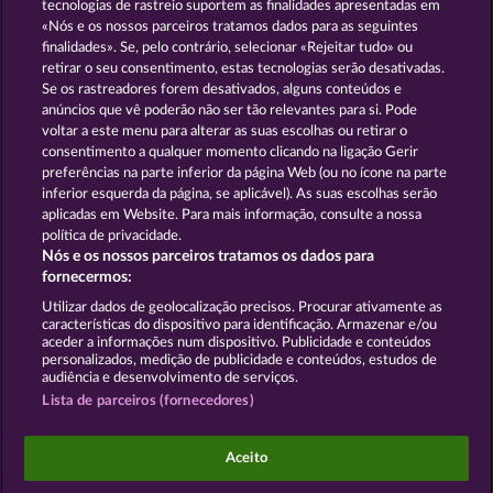
tecnologias de rastreio suportem as finalidades apresentadas em
«Nós e os nossos parceiros tratamos dados para as seguintes
GOLDEN EI OF
FOREVER
finalidades». Se, pelo contrário, selecionar «Rejeitar tudo» ou
MOORHUHN
DIAMONDS
retirar o seu consentimento, estas tecnologias serão desativadas.
Se os rastreadores forem desativados, alguns conteúdos e
Mostrar todos os jogos
anúncios que vê poderão não ser tão relevantes para si. Pode
voltar a este menu para alterar as suas escolhas ou retirar o
consentimento a qualquer momento clicando na ligação Gerir
Termos e Condições
preferências na parte inferior da página Web (ou no ícone na parte
inferior esquerda da página, se aplicável). As suas escolhas serão
Declaração de Privacidade
Marca
aplicadas em Website. Para mais informação, consulte a nossa
política de privacidade.
Nós e os nossos parceiros tratamos os dados para
Empresa
Perguntas frequentes
Facebook
fornecermos:
Enviar pedido de rescisão
Utilizar dados de geolocalização precisos. Procurar ativamente as
características do dispositivo para identificação. Armazenar e/ou
aceder a informações num dispositivo. Publicidade e conteúdos
personalizados, medição de publicidade e conteúdos, estudos de
audiência e desenvolvimento de serviços.
Lista de parceiros (fornecedores)
Os jogos do Casino social destinam-se apenas a fins
de entretenimento e não têm qualquer influência
Aceito
em qualquer possível sucesso futuro ao jogar com
dinheiro real.