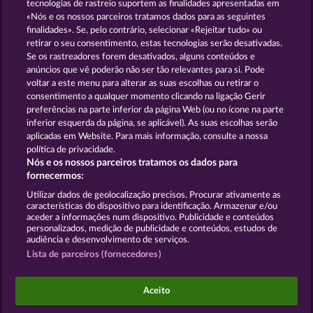
tecnologias de rastreio suportem as finalidades apresentadas em
«Nós e os nossos parceiros tratamos dados para as seguintes
GOLDEN EI OF
FOREVER
finalidades». Se, pelo contrário, selecionar «Rejeitar tudo» ou
MOORHUHN
DIAMONDS
retirar o seu consentimento, estas tecnologias serão desativadas.
Se os rastreadores forem desativados, alguns conteúdos e
Mostrar todos os jogos
anúncios que vê poderão não ser tão relevantes para si. Pode
voltar a este menu para alterar as suas escolhas ou retirar o
consentimento a qualquer momento clicando na ligação Gerir
Termos e Condições
preferências na parte inferior da página Web (ou no ícone na parte
inferior esquerda da página, se aplicável). As suas escolhas serão
Declaração de Privacidade
Marca
aplicadas em Website. Para mais informação, consulte a nossa
política de privacidade.
Nós e os nossos parceiros tratamos os dados para
Empresa
Perguntas frequentes
Facebook
fornecermos:
Enviar pedido de rescisão
Utilizar dados de geolocalização precisos. Procurar ativamente as
características do dispositivo para identificação. Armazenar e/ou
aceder a informações num dispositivo. Publicidade e conteúdos
personalizados, medição de publicidade e conteúdos, estudos de
audiência e desenvolvimento de serviços.
Lista de parceiros (fornecedores)
Os jogos do Casino social destinam-se apenas a fins
de entretenimento e não têm qualquer influência
Aceito
em qualquer possível sucesso futuro ao jogar com
dinheiro real.