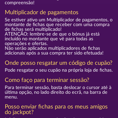
compreensão!
Multiplicador de pagamentos
Se estiver ativo um Multiplicador de pagamentos, o
montante de fichas que receber com uma compra
de fichas será multiplicado!
ATENÇÃO: lembre-se de que o bónus já está
incluído no montante que vê para todas as
operações e ofertas.
Não serão aplicados multiplicadores de fichas
adicionais após a sua compra ter sido efetuada!
Onde posso resgatar um código de cupão?
Pode resgatar o seu cupão na própria loja de fichas.
Como faço para terminar sessão?
Para terminar sessão, basta deslocar o cursor até à
última opção, no lado direito do ecrã, na barra de
menu.
Posso enviar fichas para os meus amigos
do jackpot?