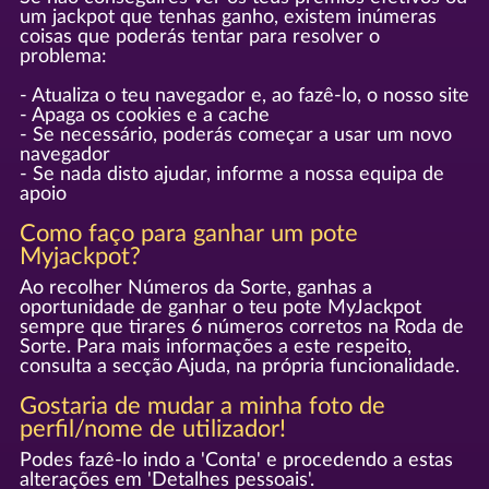
um jackpot que tenhas ganho, existem inúmeras
coisas que poderás tentar para resolver o
problema:
- Atualiza o teu navegador e, ao fazê-lo, o nosso site
- Apaga os cookies e a cache
- Se necessário, poderás começar a usar um novo
navegador
- Se nada disto ajudar, informe a nossa equipa de
apoio
Como faço para ganhar um pote
Myjackpot?
Ao recolher Números da Sorte, ganhas a
oportunidade de ganhar o teu pote MyJackpot
sempre que tirares 6 números corretos na Roda de
Sorte. Para mais informações a este respeito,
consulta a secção Ajuda, na própria funcionalidade.
Gostaria de mudar a minha foto de
perfil/nome de utilizador!
Podes fazê-lo indo a 'Conta' e procedendo a estas
alterações em 'Detalhes pessoais'.