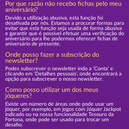
Por que razão não recebo fichas pelo meu
aniversário?
Devido a utilização abusiva, esta função foi
desativada por nós. Estamos a procurar formas para
evitar que esta função seja usada de forma abusiva
e garantir que é possível efetuar uma verificação do
aniversário para lhe podermos oferecer fichas de
aniversário de presente.
Onde posso fazer a subscrição do
newsletter?
Podes subscrever o newsletter indo a 'Conta' e
clicando em 'Detalhes pessoais', onde encontrará a
opção para subscrever o nosso newsletter.
Como posso utilizar um dos meus
jóqueres?
Existe um número de áreas onde pode usar um
jóquer, por exemplo, em jogos com Jóquer Jackpot
indicado ou na nossa funcionalidade Tesouro da
Fortuna, onde pode ser usado para trocar um
desafio.