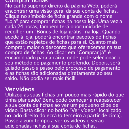
Comprar fichas
No canto superior direito da página Web, poderá
encontrar uma visão geral da sua conta de fichas.
Clique no símbolo de ficha grande com o nome
"Loja" para comprar fichas na nossa loja. Uma vez a
cada 24 horas, também terá oportunidade de
recolher um "Bónus de loja grátis" na loja. Quando
acede à loja, poderá encontrar pacotes de fichas
que estão repletos de fichas para si. Quanto mais
comprar, maior o desconto que oferecemos na sua
compra de fichas. Ao clicar em "Comprar já", é
encaminhado para a caixa, onde pode selecionar o
seu método de pagamento preferido. Depois, será
guiado passo a passo pelo processo de pagamento
e as fichas são adicionadas diretamente ao seu
saldo. Não podia ser mais fácil!
Ver vídeos
Utilizou as suas fichas um pouco mais rápido do que
tinha planeado? Bem, pode começar a reabastecer
a sua conta de fichas ao ver um pequeno clipe de
vídeo. Basta clicar no botão "Ver vídeos" localizado
no lado direito do ecrã (o terceiro a partir de cima).
Passe algum tempo a ver os vídeos e serão
adicionadas fichas à sua conta de fichas.