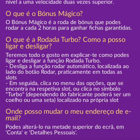
nível a uma velocidade duas vezes superior.
O que é o Bónus Mágico?
O Bónus Mágico é a roda de bónus que podes
rodar a cada 2 horas para ganhar fichas garantidas.
O que é a Rodada Turbo? Como a posso
ligar e desligar?
Teremos todo o gosto em explicar-te como podes
ligar e desligar a função Rodada Turbo.
- Desliga a função rodar automático, localizada ao
lado do botão Rodar, praticamente em todas as
slots
- Em seguida, clica no menu das opções, que se
encontra na respetiva slot, ou clica no símbolo
"Turbo" (dependendo do fabricante poderá ser um
coelho ou uma seta) localizado na própria slot
Onde posso mudar o meu endereço de e-
mail?
Podes alterá-lo na metade superior do ecrã, em
'Conta' e 'Detalhes Pessoais'.