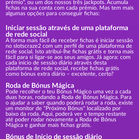
prémio", ou um dos nossos três jackpots. Acumula
fichas na sua conta com cada prémio. Mas tem mais
algumas opções para conseguir fichas:
Iniciar sessão através de uma plataforma
de rede social
A forma mais fácil de receber fichas é iniciar sessão
no slotscraze2 com um perfil de uma plataforma de
rede social. Isto atribui-lhe fichas grátis e torna mais
fácil para si ligar-se aos seus amigos. Já agora: com
cada início de sessão diário através desta
plataforma de rede social, recebe fichas grátis
como bónus extra diário – excelente, certo?
Roda de Bónus Mágica
Pode recolher o teu Bónus Mágico uma vez a cada
duas horas, rodando a Roda de Bónus Mágica. Para
o ajudar a saber quando poderá rodar a roda, existe
um monitor de "Próximo Bónus" localizado por
baixo da roda. Aqui, poderá ver o tempo restante
até poder rodar novamente a Roda de Bónus
Mágica e ganhar mais fichas grátis.
Bónus de Início de sessão diário