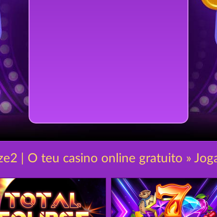
ze2 | O teu casino online gratuito » Jog