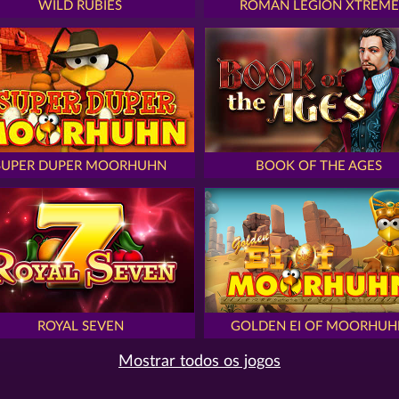
WILD RUBIES
ROMAN LEGION XTREME
SUPER DUPER MOORHUHN
BOOK OF THE AGES
ROYAL SEVEN
GOLDEN EI OF MOORHUH
Mostrar todos os jogos