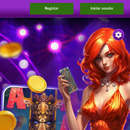
Registar
Iniciar sessão