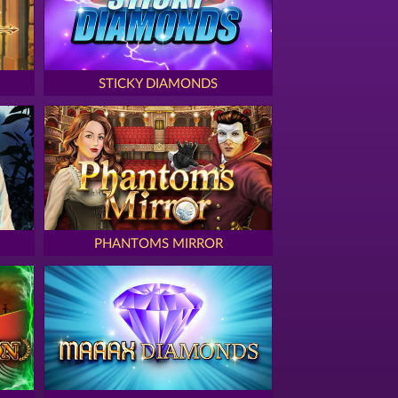
STICKY DIAMONDS
PHANTOMS MIRROR