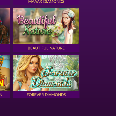
MAAAX DIAMONDS
BEAUTIFUL NATURE
N
FOREVER DIAMONDS