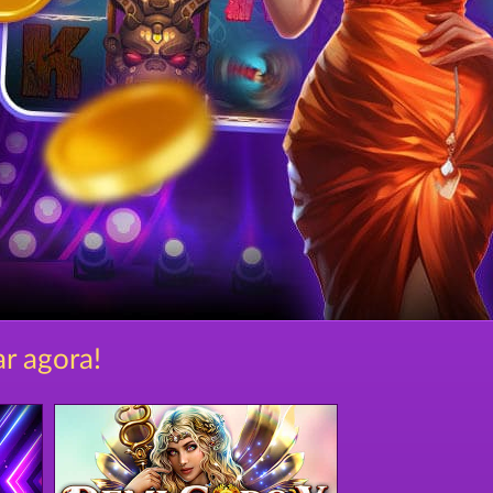
ar agora!