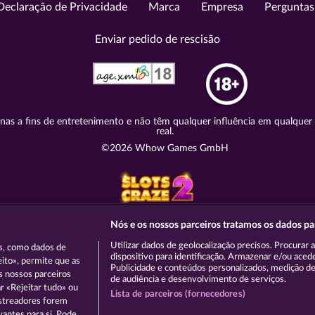
Declaração de Privacidade
Marca
Empresa
Perguntas
Enviar pedido de rescisão
nas a fins de entretenimento e não têm qualquer influência em qualquer 
real.
©2026 Whow Games GmbH
Nós e os nossos parceiros tratamos os dados p
Utilizar dados de geolocalização precisos. Procurar 
s, como dados de
dispositivo para identificação. Armazenar e/ou aced
eito», permite que as
Publicidade e conteúdos personalizados, medição de
s nossos parceiros
de audiência e desenvolvimento de serviços.
ar «Rejeitar tudo» ou
Lista de parceiros (fornecedores)
astreadores forem
vantes para si. Pode