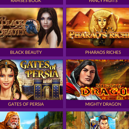
RAMSES BOOK
FANCY FRUITS
BLACK BEAUTY
PHARAOS RICHES
GATES OF PERSIA
MIGHTY DRAGON