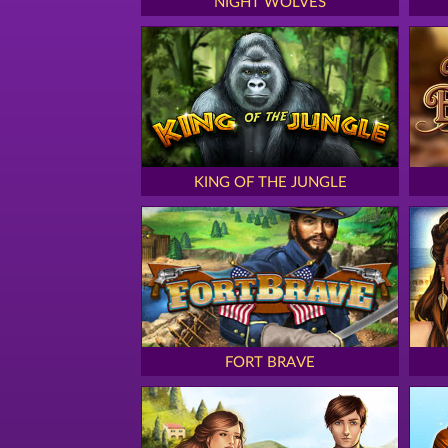
NIGHT WOLVES
KING OF THE JUNGLE
FORT BRAVE