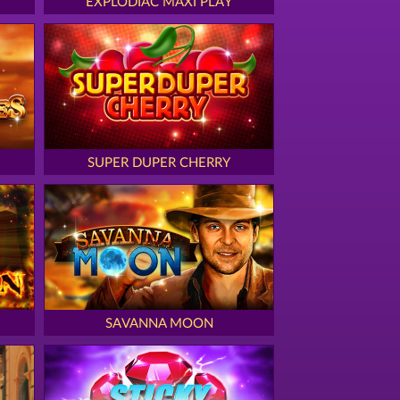
EXPLODIAC MAXI PLAY
SUPER DUPER CHERRY
SAVANNA MOON