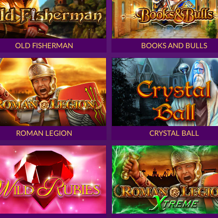
OLD FISHERMAN
BOOKS AND BULLS
ROMAN LEGION
CRYSTAL BALL