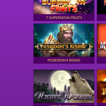
7 SUPERNOVA FRUITS
POSEIDON'S RISING