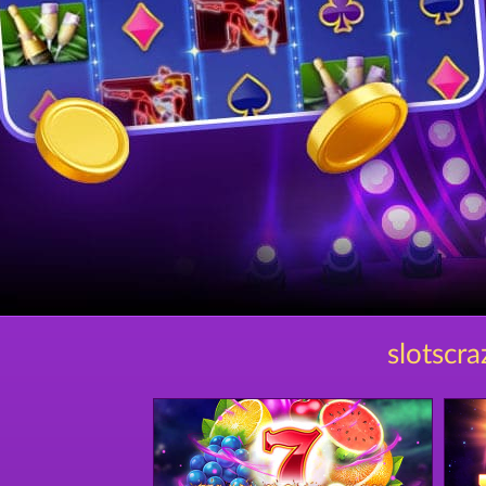
slotscra