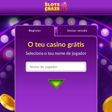
Registar
Iniciar sessão
O teu casino grátis
Seleciona o teu nome de jogador