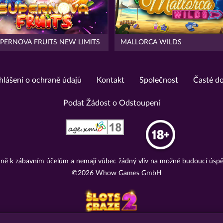
UPERNOVA FRUITS NEW LIMITS
MALLORCA WILDS
hlášení o ochraně údajů
Kontakt
Společnost
Časté d
Podat Žádost o Odstoupení
adně k zábavním účelům a nemají vůbec žádný vliv na možné budoucí úspě
©2026 Whow Games GmbH