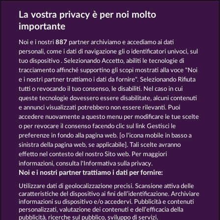
La vostra privacy è per noi molto
FRUIT LOVE
BACK TO THE FRUITS ROAR
importante
Noi e i nostri
887
partner archiviamo e accediamo ai dati
personali, come i dati di navigazione gli o identificatori univoci, sul
tuo dispositivo . Selezionando Accetto, abiliti le tecnologie di
tracciamento affinché supportino gli scopi mostrati alla voce "Noi
e i nostri partner trattiamo i dati da fornire". Selezionando Rifiuta
JUICY JESTER
MIGHTY 40
tutti o revocando il tuo consenso, le disabiliti. Nel caso in cui
queste tecnologie dovessero essere disabilitate, alcuni contenuti
e annunci visualizzati potrebbero non essere rilevanti. Puoi
accedere nuovamente a questo menu per modificare le tue scelte
Termini e condizioni
o per revocare il consenso facendo clic sul link Gestisci le
preferenze in fondo alla pagina web. [o l'icona mobile in basso a
Informativa sulla privacy
Note legali
sinistra della pagina web, se applicabile]. Tali scelte avranno
effetto nel contesto del nostro Sito web. Per maggiori
Società
FAQ
Facebook
informazioni, consulta l'Informativa sulla privacy.
Noi e i nostri partner trattiamo i dati per fornire:
Invia richiesta di recesso
Utilizzare dati di geolocalizzazione precisi. Scansione attiva delle
caratteristiche del dispositivo ai fini dell’identificazione. Archiviare
informazioni su dispositivo e/o accedervi. Pubblicità e contenuti
personalizzati, valutazione dei contenuti e dell’efficacia della
pubblicità, ricerche sul pubblico, sviluppo di servizi.