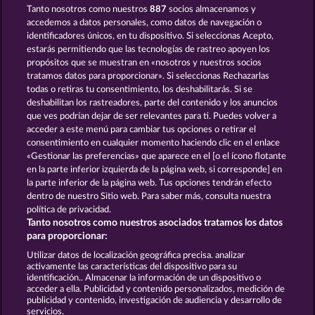
Tanto nosotros como nuestros
887
socios almacenamos y
EXPLODIAC RHFP
EXPLODIAC MAXI PLAY
accedemos a datos personales, como datos de navegación o
identificadores únicos, en tu dispositivo. Si seleccionas Acepto,
estarás permitiendo que las tecnologías de rastreo apoyen los
propósitos que se muestran en «nosotros y nuestros socios
tratamos datos para proporcionar». Si seleccionas Rechazarlas
todas o retiras tu consentimiento, los deshabilitarás. Si se
deshabilitan los rastreadores, parte del contenido y los anuncios
que ves podrían dejar de ser relevantes para ti. Puedes volver a
100 FLARING FRUITS
FANCY FRUITS
acceder a este menú para cambiar tus opciones o retirar el
consentimiento en cualquier momento haciendo clic en el enlace
«Gestionar las preferencias» que aparece en el [o el ícono flotante
en la parte inferior izquierda de la página web, si corresponde] en
Términos y condiciones
la parte inferior de la página web. Tus opciones tendrán efecto
dentro de nuestro Sitio web. Para saber más, consulta nuestra
Declaración de privacidad
Aviso Legal
política de privacidad.
Tanto nosotros como nuestros asociados tratamos los datos
Empresa
FAQ
Facebook
para proporcionar:
Utilizar datos de localización geográfica precisa. analizar
Enviar solicitud de desistimiento
activamente las características del dispositivo para su
identificación.. Almacenar la información de un dispositivo o
acceder a ella. Publicidad y contenido personalizados, medición de
publicidad y contenido, investigación de audiencia y desarrollo de
servicios.