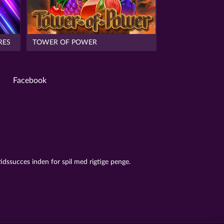
RES
TOWER OF POWER
Facebook
idssucces inden for spil med rigtige penge.