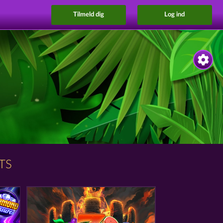
Tilmeld dig
Log ind
TS