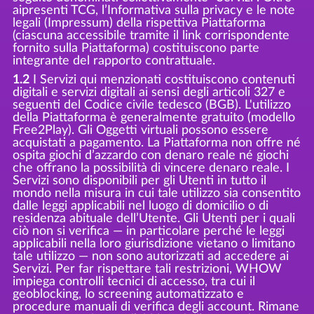
aipresenti TCG, l’Informativa sulla privacy e le note
legali (Impressum) della rispettiva Piattaforma
(ciascuna accessibile tramite il link corrispondente
fornito sulla Piattaforma) costituiscono parte
integrante del rapporto contrattuale.
1.2
I Servizi qui menzionati costituiscono contenuti
digitali e servizi digitali ai sensi degli articoli 327 e
seguenti del Codice civile tedesco (BGB). L'utilizzo
della Piattaforma è generalmente gratuito (modello
Free2Play). Gli Oggetti virtuali possono essere
acquistati a pagamento. La Piattaforma non offre né
ospita giochi d’azzardo con denaro reale né giochi
che offrano la possibilità di vincere denaro reale. I
Servizi sono disponibili per gli Utenti in tutto il
mondo nella misura in cui tale utilizzo sia consentito
dalle leggi applicabili nel luogo di domicilio o di
residenza abituale dell’Utente. Gli Utenti per i quali
ciò non si verifica — in particolare perché le leggi
applicabili nella loro giurisdizione vietano o limitano
tale utilizzo — non sono autorizzati ad accedere ai
Servizi. Per far rispettare tali restrizioni, WHOW
impiega controlli tecnici di accesso, tra cui il
geoblocking, lo screening automatizzato e
procedure manuali di verifica degli account. Rimane