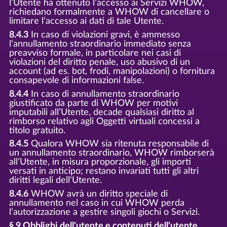
l’Utente ha ottenuto l’accesso ai Servizi WHOW,
richiedano formalmente a WHOW di cancellare o
limitare l’accesso ai dati di tale Utente.
8.4.3
In caso di violazioni gravi, è ammesso
l'annullamento straordinario immediato senza
preavviso formale, in particolare nei casi di
violazioni del diritto penale, uso abusivo di un
account (ad es. bot, frodi, manipolazioni) o fornitura
consapevole di informazioni false.
8.4.4
In caso di annullamento straordinario
giustificato da parte di WHOW per motivi
imputabili all’Utente, decade qualsiasi diritto al
rimborso relativo agli Oggetti virtuali concessi a
titolo gratuito.
8.4.5
Qualora WHOW sia ritenuta responsabile di
un annullamento straordinario, WHOW rimborserà
all’Utente, in misura proporzionale, gli importi
versati in anticipo; restano invariati tutti gli altri
diritti legali dell'Utente.
8.4.6
WHOW avrà un diritto speciale di
annullamento nel caso in cui WHOW perda
l’autorizzazione a gestire singoli giochi o Servizi.
§ 9 Obblighi dell'utente e contenuti dell'utente