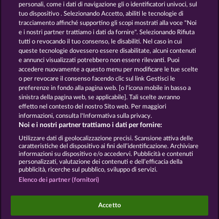
dinanzi a un organismo di conciliazione per i
personali, come i dati di navigazione gli o identificatori univoci, sul
consumatori e non è obbligata a farlo (articolo 36
tuo dispositivo . Selezionando Accetto, abiliti le tecnologie di
VSBG).
tracciamento affinché supportino gli scopi mostrati alla voce "Noi
e i nostri partner trattiamo i dati da fornire". Selezionando Rifiuta
Aggiornato a: giugno 2026 | WHOW Games GmbH
tutti o revocando il tuo consenso, le disabiliti. Nel caso in cui
| HRB 126 959 Tribunale distrettuale di Amburgo
queste tecnologie dovessero essere disabilitate, alcuni contenuti
e annunci visualizzati potrebbero non essere rilevanti. Puoi
accedere nuovamente a questo menu per modificare le tue scelte
Termini e condizioni
o per revocare il consenso facendo clic sul link Gestisci le
preferenze in fondo alla pagina web. [o l'icona mobile in basso a
Informativa sulla privacy
Note legali
sinistra della pagina web, se applicabile]. Tali scelte avranno
effetto nel contesto del nostro Sito web. Per maggiori
informazioni, consulta l'Informativa sulla privacy.
Società
FAQ
Facebook
Noi e i nostri partner trattiamo i dati per fornire:
Invia richiesta di recesso
Utilizzare dati di geolocalizzazione precisi. Scansione attiva delle
caratteristiche del dispositivo ai fini dell’identificazione. Archiviare
informazioni su dispositivo e/o accedervi. Pubblicità e contenuti
personalizzati, valutazione dei contenuti e dell’efficacia della
pubblicità, ricerche sul pubblico, sviluppo di servizi.
Elenco dei partner (fornitori)
I giochi social da casinò sono volti esclusivamente
all'intrattenimento e non esercitano alcuna
Accetto
influenza sull’eventuale futuro utilizzo di giochi