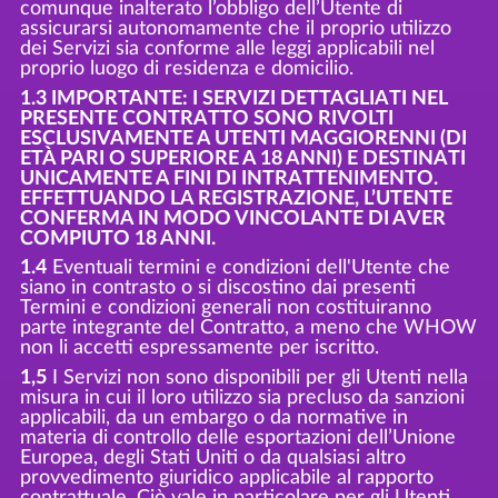
comunque inalterato l’obbligo dell’Utente di
assicurarsi autonomamente che il proprio utilizzo
dei Servizi sia conforme alle leggi applicabili nel
proprio luogo di residenza e domicilio.
1.3 IMPORTANTE: I SERVIZI DETTAGLIATI NEL
PRESENTE CONTRATTO SONO RIVOLTI
ESCLUSIVAMENTE A UTENTI MAGGIORENNI (DI
ETÀ PARI O SUPERIORE A 18 ANNI) E DESTINATI
UNICAMENTE A FINI DI INTRATTENIMENTO.
EFFETTUANDO LA REGISTRAZIONE, L’UTENTE
CONFERMA IN MODO VINCOLANTE DI AVER
COMPIUTO 18 ANNI.
1.4
Eventuali termini e condizioni dell'Utente che
siano in contrasto o si discostino dai presenti
Termini e condizioni generali non costituiranno
parte integrante del Contratto, a meno che WHOW
non li accetti espressamente per iscritto.
1,5
I Servizi non sono disponibili per gli Utenti nella
misura in cui il loro utilizzo sia precluso da sanzioni
applicabili, da un embargo o da normative in
materia di controllo delle esportazioni dell’Unione
Europea, degli Stati Uniti o da qualsiasi altro
provvedimento giuridico applicabile al rapporto
contrattuale. Ciò vale in particolare per gli Utenti