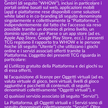
GmbH (di seguito “WHOW”), inclusi in particolare i
portali online basati sul web, applicazioni mobili
(app) e piattaforme rese disponibili come soluzioni
white label o in co-branding (di seguito denominate
singolarmente e collettivamente la "Piattaforma"),
indipendentemente dal fatto che l’accesso sia reso
possibile tramite un dominio di primo livello, un
dominio specifico per Paese o un app store (ad es.
Apple App Store, Google Play Store, ecc.). I presenti
TCG regolano il rapporto tra WHOW e le persone
fisiche (di seguito “Utente”) che utilizzano i giochi
online e i servizi associati offerti tramite la
Piattaforma. L’oggetto dei presenti TCG riguarda in
particolare:
a)
L’utilizzo gratuito della Piattaforma e dei giochi su
di essa offerti,
b)
l’acquisizione di licenze per Oggetti virtuali (ad es.
valuta virtuale di gioco, beni virtuali, livelli di gioco
aggiuntivi e pacchetti di contenuti, di seguito
denominati collettivamente “Oggetti virtuali”), e
c)
qualsiasi servizio associato (di seguito “Servizi”).
La Piattaforma, gli Oggetti virtuali e i Servizi sono di
seguito denominati collettivamente "Servizi". Oltre