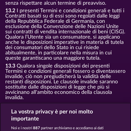
senza rispettare alcun termine di preavviso.
13.2
I presenti Termini e condizioni generali e tutti i
Contratti basati su di essi sono regolati dalle leggi
della Repubblica Federale di Germania, con
esclusione della Convenzione delle Nazioni Unite
sui contratti di vendita internazionale di beni (CISG).
Qualora l’Utente sia un consumatore, si applicano
anche le disposizioni imperative in materia di tutela
dei consumatori dello Stato in cui risiede
abitualmente, in particolare nella misura in cui
queste garantiscano una maggiore tutela.
13.3
Qualora singole disposizioni dei presenti
Termini e condizioni generali fossero o diventassero
invalide, ciò non pregiudicherà la validità delle
restanti disposizioni. Le clausole invalide saranno
sostituite dalle disposizioni di legge che più si
avvicinano all'ambito economico della clausola
invalida.
13.4
Non sono ammessi accordi collaterali verbali.
Modifiche e integrazioni devono essere stabilite e
La vostra privacy è per noi molto
fornite in forma scritta.
importante
13.5
WHOW non partecipa a procedimenti di
risoluzione delle controversie dei consumatori
Noi e i nostri
887
partner archiviamo e accediamo ai dati