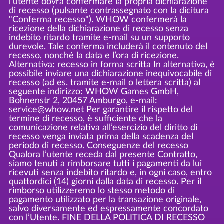
l’utente dovrà confermare la propria dichiarazione
di recesso (pulsante contrassegnato con la dicitura
"Conferma recesso"). WHOW confermerà la
ricezione della dichiarazione di recesso senza
indebito ritardo tramite e-mail su un supporto
durevole. Tale conferma includerà il contenuto del
recesso, nonché la data e l’ora di ricezione.
Alternativa: recesso in forma scritta In alternativa, è
possibile inviare una dichiarazione inequivocabile di
recesso (ad es. tramite e-mail o lettera scritta) al
seguente indirizzo: WHOW Games GmbH,
Bohnenstr 2, 20457 Amburgo, e-mail:
service@whow.net Per garantire il rispetto del
termine di recesso, è sufficiente che la
comunicazione relativa all’esercizio del diritto di
recesso venga inviata prima della scadenza del
periodo di recesso. Conseguenze del recesso
Qualora l’utente receda dal presente Contratto,
siamo tenuti a rimborsare tutti i pagamenti da lui
ricevuti senza indebito ritardo e, in ogni caso, entro
quattordici (14) giorni dalla data di recesso. Per il
rimborso utilizzeremo lo stesso metodo di
pagamento utilizzato per la transazione originale,
salvo diversamente ed espressamente concordato
con l’Utente. FINE DELLA POLITICA DI RECESSO