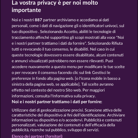
La vostra privacy è per noi molto
ROYAL SEVEN
MALLORCA WILDS
importante
Noi e i nostri
887
partner archiviamo e accediamo ai dati
personali, come i dati di navigazione gli o identificatori univoci, sul
tuo dispositivo . Selezionando Accetto, abiliti le tecnologie di
tracciamento affinché supportino gli scopi mostrati alla voce "Noi
e i nostri partner trattiamo i dati da fornire". Selezionando Rifiuta
7 SUPERNOVA FRUITS
3 GOLDEN CHERRIES
tutti o revocando il tuo consenso, le disabiliti. Nel caso in cui
queste tecnologie dovessero essere disabilitate, alcuni contenuti
e annunci visualizzati potrebbero non essere rilevanti. Puoi
accedere nuovamente a questo menu per modificare le tue scelte
Termini e condizioni
o per revocare il consenso facendo clic sul link Gestisci le
preferenze in fondo alla pagina web. [o l'icona mobile in basso a
Informativa sulla privacy
Note legali
sinistra della pagina web, se applicabile]. Tali scelte avranno
effetto nel contesto del nostro Sito web. Per maggiori
Società
FAQ
Facebook
informazioni, consulta l'Informativa sulla privacy.
Noi e i nostri partner trattiamo i dati per fornire:
Invia richiesta di recesso
Utilizzare dati di geolocalizzazione precisi. Scansione attiva delle
caratteristiche del dispositivo ai fini dell’identificazione. Archiviare
informazioni su dispositivo e/o accedervi. Pubblicità e contenuti
personalizzati, valutazione dei contenuti e dell’efficacia della
pubblicità, ricerche sul pubblico, sviluppo di servizi.
Elenco dei partner (fornitori)