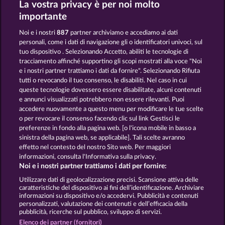
La vostra privacy è per noi molto
40 THIEVES
FANCY FRUITS ROAR
importante
Noi e i nostri
887
partner archiviamo e accediamo ai dati
personali, come i dati di navigazione gli o identificatori univoci, sul
tuo dispositivo . Selezionando Accetto, abiliti le tecnologie di
tracciamento affinché supportino gli scopi mostrati alla voce "Noi
e i nostri partner trattiamo i dati da fornire". Selezionando Rifiuta
FANCY FRUITS
5 EMBER WILDS
tutti o revocando il tuo consenso, le disabiliti. Nel caso in cui
queste tecnologie dovessero essere disabilitate, alcuni contenuti
e annunci visualizzati potrebbero non essere rilevanti. Puoi
accedere nuovamente a questo menu per modificare le tue scelte
Termini e condizioni
o per revocare il consenso facendo clic sul link Gestisci le
preferenze in fondo alla pagina web. [o l'icona mobile in basso a
Informativa sulla privacy
Note legali
sinistra della pagina web, se applicabile]. Tali scelte avranno
effetto nel contesto del nostro Sito web. Per maggiori
Società
FAQ
Facebook
informazioni, consulta l'Informativa sulla privacy.
Noi e i nostri partner trattiamo i dati per fornire:
Invia richiesta di recesso
Utilizzare dati di geolocalizzazione precisi. Scansione attiva delle
caratteristiche del dispositivo ai fini dell’identificazione. Archiviare
informazioni su dispositivo e/o accedervi. Pubblicità e contenuti
personalizzati, valutazione dei contenuti e dell’efficacia della
pubblicità, ricerche sul pubblico, sviluppo di servizi.
Elenco dei partner (fornitori)