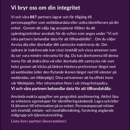
Vi bryr oss om din integritet
TOTAL ECLIPSE
WILD RUBIES
Vi och våra
887
partners lagrar och får tillgång till
personuppgifter som webbläsardata eller unika identifierare på din
enhet . Genom att välja Jag accepterar tillåter du att
spårningstekniker används för de syften som anges under ”Vi och
våra partners behandlar data för att tillhandahålla”. . Om du väljer
Avvisa alla eller återkallar ditt samtycke inaktiveras de. Om
spårare är inaktiverade kan visst innehåll och vissa annonser som
FRUIT LOVE
FANCY FRUITS
du ser vara mindre relevanta för dig. Du kan återkomma till denna
meny för att ändra dina val eller återkalla ditt samtycke när som
helst genom att klicka på länken Hantera preferenser längst ned
Användarvillkor
Sekretesspolicy
Avtryck
på webbsidan [eller den flytande ikonen längst ned till vänster på
webbsidan, om tillämpligt]. Dina val kommer att ha effekt inom
vår Webbplats. Mer information finns i vår integritetspolicy.
Om Företaget
FAQ
Facebook
Vi och våra partners behandlar data för att tillhandahålla:
Skicka in en begäran om att ångra köpet
Använda exakta uppgifter om geografisk positionering. Aktivt läsa
av enhetens egenskaper för identifieringsändamål. Lagra och/eller
få åtkomst till information på en enhet. Personanpassad reklam
och innehåll, reklam- och innehållsmätning, forskning angående
målgrupp och tjänsteutveckling.
Lista över partner (leverantörer)