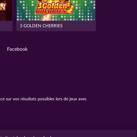
3 GOLDEN CHERRIES
Facebook
 sur vos résultats possibles lors de jeux avec