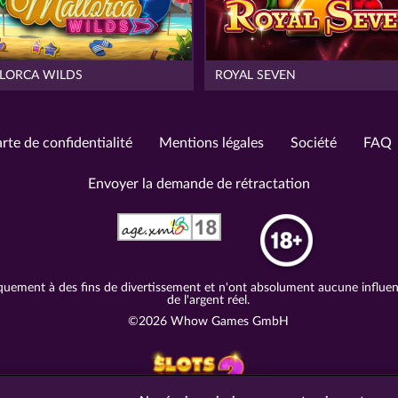
LORCA WILDS
ROYAL SEVEN
rte de confidentialité
Mentions légales
Société
FAQ
Envoyer la demande de rétractation
quement à des fins de divertissement et n'ont absolument aucune influence
de l'argent réel.
©2026 Whow Games GmbH