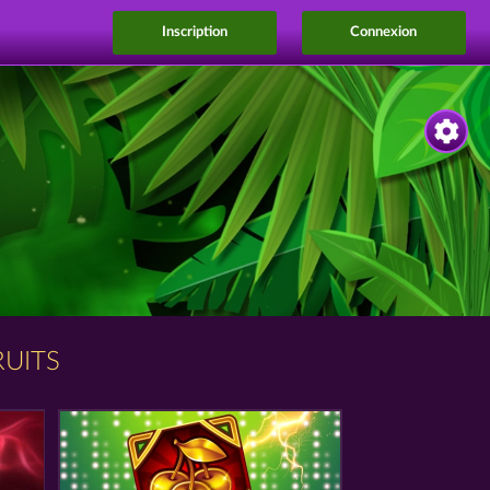
Inscription
Connexion
UITS