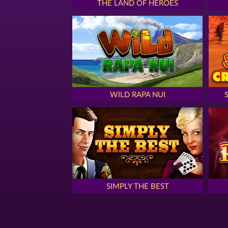
THE LAND OF HEROES
WILD RAPA NUI
SIMPLY THE BEST