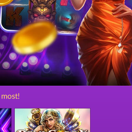
 most!