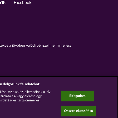
YIK
Facebook
átékos a jövőben valódi pénzzel mennyire lesz
n dolgozunk fel adatokat:
lása. Az eszköz jellemzőinek aktív
Elfogadom
tárolása és/vagy elérése egy
hirdetés- és tartalommérés,
Összes elutasítása