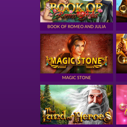
BOOK OF ROMEO AND JULIA
MAGIC STONE