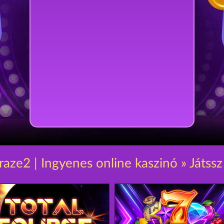
craze2 | Ingyenes online kaszinó » Játssz