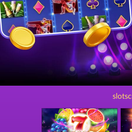
slots