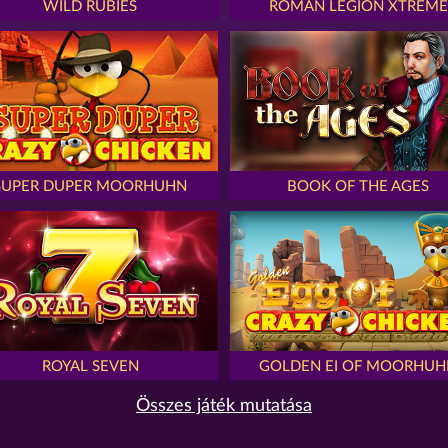
WILD RUBIES
ROMAN LEGION XTREME
SUPER DUPER MOORHUHN
BOOK OF THE AGES
ROYAL SEVEN
GOLDEN EI OF MOORHUH
Összes játék mutatása