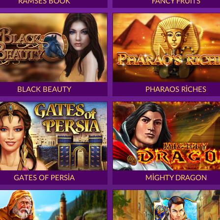
RAMSES BOOK
FANCY FRUITS
BLACK BEAUTY
PHARAOS RICHES
GATES OF PERSIA
MIGHTY DRAGON