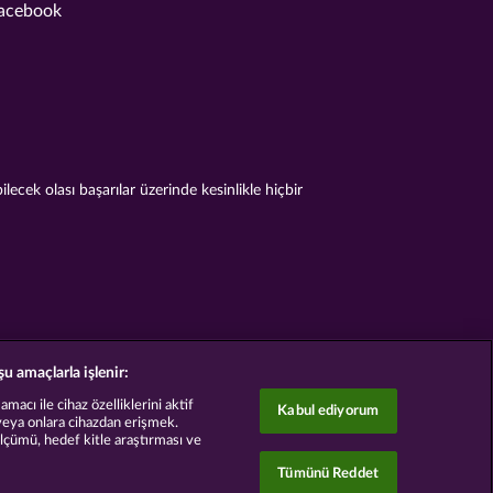
acebook
cek olası başarılar üzerinde kesinlikle hiçbir
şu amaçlarla işlenir:
acı ile cihaz özelliklerini aktif
Kabul ediyorum
veya onlara cihazdan erişmek.
ölçümü, hedef kitle araştırması ve
Tümünü Reddet