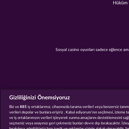
Hüküm v
Sosyal casino oyunları sadece eğlence amaç
Gizliliğinizi Önemsiyoruz
Biz ve
885
iş ortaklarımız, cihazınızda tarama verileri veya benzersiz tanımla
verileri depolar ve bunlara erişiriz . Kabul ediyorum'nın seçilmesi, izleme t
ve iş ortaklarımızın verileri işleyerek sunma amaçlarını desteklemesini sağ
seçmeniz veya onayınızı geri çekmeniz bunları devre dışı bırakacaktır. İzleyi
bırakılırsa, gördüğünüz bazı içerik ve reklamlar sizinle alakalı olmayabilir. S