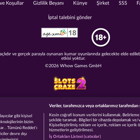
e Koşullar
Gizlilik Beyanı
Künye
Şirket
SSS
F
İptal talebini gönder
lıdır ve gerçek parayla oynanan kumar oyunlarında gelecekte elde edilebile
etkisi yoktur.
©2026 Whow Games GmbH
Veriler, tarafımızca veya ortaklarımız tarafından 
Kesin coğrafi konum verilerini kullanmak. Belirleme am
yıcılar gibi kişisel
şekilde taramak. Bilgileri bir cihazda depolamak ve/
eknolojilerinin bizim
Kişiselleştirilmiş reklam ve içerik, reklam ve içerik 
lar. . Tümünü Reddet'ı
hizmetlerin geliştirilmesi.
ciler devre dışı
İş Ortakları Listesi (satıcılar)
eçimlerinizi