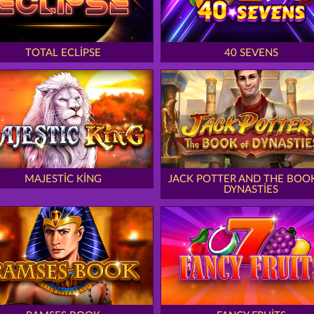
TOTAL ECLIPSE
40 SEVENS
MAJESTIC KING
JACK POTTER AND THE BOO
DYNASTIES