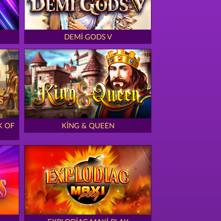
DEMI GODS V
K OF
KING & QUEEN