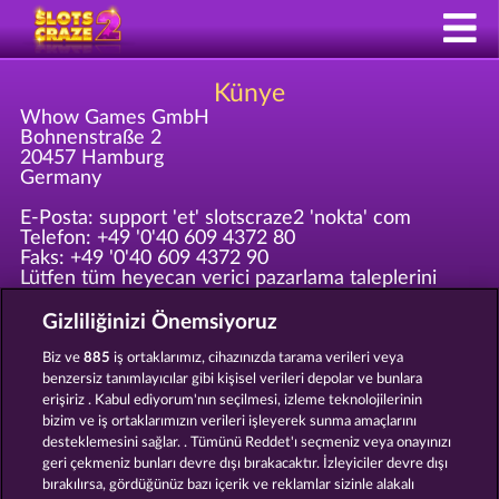
Künye
Whow Games GmbH
Bohnenstraße 2
20457 Hamburg
Germany
E-Posta: support 'et' slotscraze2 'nokta' com
Telefon: +49 '0'40 609 4372 80
Faks: +49 '0'40 609 4372 90
Lütfen tüm heyecan verici pazarlama taleplerini
marketing 'at' whow 'dot' net adresine gönderin!
Gizliliğinizi Önemsiyoruz
Kayıtlı bulunduğu yer Amtsgericht Hamburg HRB
Biz ve
885
iş ortaklarımız, cihazınızda tarama verileri veya
126 959
benzersiz tanımlayıcılar gibi kişisel verileri depolar ve bunlara
CEO: Giovanni Valeriota, Jaeyoung Choi
erişiriz . Kabul ediyorum'nın seçilmesi, izleme teknolojilerinin
Vergi Kimlik No.: DE294031346
bizim ve iş ortaklarımızın verileri işleyerek sunma amaçlarını
desteklemesini sağlar. . Tümünü Reddet'ı seçmeniz veya onayınızı
geri çekmeniz bunları devre dışı bırakacaktır. İzleyiciler devre dışı
Hüküm ve Koşullar
Gizlilik Beyanı
Künye
bırakılırsa, gördüğünüz bazı içerik ve reklamlar sizinle alakalı