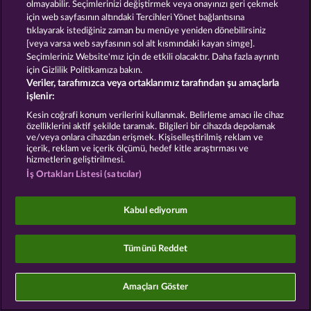
olmayabilir. Seçimlerinizi değiştirmek veya onayınızı geri çekmek
için web sayfasının altındaki Tercihleri Yönet bağlantısına
Şirket
SSS
Facebook
tıklayarak istediğiniz zaman bu menüye yeniden dönebilirsiniz
[veya varsa web sayfasının sol alt kısmındaki kayan simge].
İptal talebini gönder
Seçimleriniz Website'mız için de etkili olacaktır. Daha fazla ayrıntı
için Gizlilik Politikamıza bakın.
Veriler, tarafımızca veya ortaklarımız tarafından şu amaçlarla
işlenir:
Kesin coğrafi konum verilerini kullanmak. Belirleme amacı ile cihaz
özelliklerini aktif şekilde taramak. Bilgileri bir cihazda depolamak
Sosyal casino oyunları sadece eğlence amaçlıdır ve
ve/veya onlara cihazdan erişmek. Kişiselleştirilmiş reklam ve
gerçek parayla oynanan kumar oyunlarında
içerik, reklam ve içerik ölçümü, hedef kitle araştırması ve
gelecekte elde edilebilecek olası başarılar üzerinde
hizmetlerin geliştirilmesi.
kesinlikle hiçbir etkisi yoktur.
İş Ortakları Listesi (satıcılar)
©2026 Whow Games GmbH
Kabul ediyorum
Tümünü Reddet
Amaçları Göster