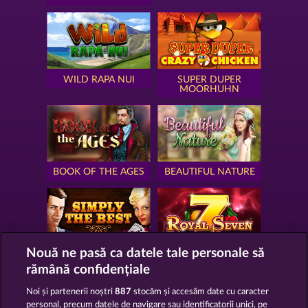
WILD RAPA NUI
SUPER DUPER
MOORHUHN
BOOK OF THE AGES
BEAUTIFUL NATURE
Nouă ne pasă ca datele tale personale să
SIMPLY THE BEST
ROYAL SEVEN
rămână confidențiale
Noi și partenerii noștri
887
stocăm și accesăm date cu caracter
personal, precum datele de navigare sau identificatorii unici, pe