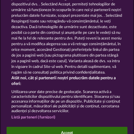
dispozitivul dvs. . Selectând Accept, permiteți tehnologiilor de
urmărire să funcționeze în scopurile în care noi și partenerii noștri
GOLDEN EI OF
FOREVER
prelucrăm datele furnizate, scopuri prezentate mai jos. . Selectând
MOORHUHN
DIAMONDS
Respingeți toate sau retragându-vă consimțământul, le veți
dezactiva. Dacă tehnologiile de urmărire sunt dezactivate, este
Afișează toate jocurile
posibil ca o parte din conținut și anunțurile pe care le vedeți să nu
mai fie la fel de relevante pentru dvs. Puteți reveni la acest meniu
Termeni și condiții
pentru a vă modifica alegerea sau a vă retrage consimțământul, în
orice moment, accesând Gestionați preferințele linkul din partea
de jos a paginii web [sau pictograma plutitoare din partea stângă
Declarație de confidențialitate
jos a paginii web, dacă este cazul]. Varianta aleasă de dvs. va intra
în vigoare în cadrul Site-ul web. Pentru detalii suplimentare, vă
Asistență tehnică
Firmă
rugăm să ne consultați politica privind confidențialitatea.
Atât noi, cât și partenerii noștri prelucrăm datele pentru a
Întrebări frecvente
Facebook
oferi:
Utilizarea unor date precise de geolocație. Scanarea activă a
caracteristicilor dispozitivului pentru identificare. Stocarea și/sau
Trimite Cererea de Retragere
accesarea informațiilor de pe un dispozitiv. Publicitate și conținut
personalizat, măsurători ale publicității și de conținut, cercetarea
audienței și dezvoltarea serviciilor.
Listă parteneri (furnizori)
Jocurile din cazinoul de socializare au ca unic scop
Accept