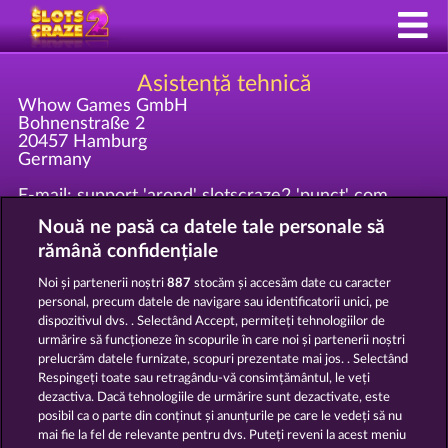
Asistență tehnică
Whow Games GmbH
Bohnenstraße 2
20457 Hamburg
Germany
E-mail: support 'arond' slotscraze2 'punct' com
Telefon: +49 '0'40 609 4372 80
Nouă ne pasă ca datele tale personale să
Fax: +49 '0'40 609 4372 90
Trimite toate cererile interesante de marketing la
rămână confidențiale
marketing 'at' whow 'dot' net!
Noi și partenerii noștri
887
stocăm și accesăm date cu caracter
personal, precum datele de navigare sau identificatorii unici, pe
Înregistrat la Amtsgericht Hamburg HRB 126 959
dispozitivul dvs. . Selectând Accept, permiteți tehnologiilor de
Director general: Giovanni Valeriota, Jaeyoung Choi
urmărire să funcționeze în scopurile în care noi și partenerii noștri
ID fiscal: DE294031346
prelucrăm datele furnizate, scopuri prezentate mai jos. . Selectând
Respingeți toate sau retragându-vă consimțământul, le veți
dezactiva. Dacă tehnologiile de urmărire sunt dezactivate, este
Termeni și condiții
posibil ca o parte din conținut și anunțurile pe care le vedeți să nu
mai fie la fel de relevante pentru dvs. Puteți reveni la acest meniu