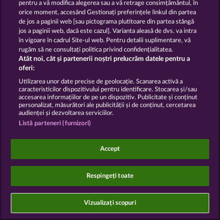
pentru a vă modifica alegerea sau a vă retrage consimțământul, în
Declarație de confidențialitate
orice moment, accesând Gestionați preferințele linkul din partea
de jos a paginii web [sau pictograma plutitoare din partea stângă
Asistență tehnică
Firmă
jos a paginii web, dacă este cazul]. Varianta aleasă de dvs. va intra
în vigoare în cadrul Site-ul web. Pentru detalii suplimentare, vă
Întrebări frecvente
Facebook
rugăm să ne consultați politica privind confidențialitatea.
Atât noi, cât și partenerii noștri prelucrăm datele pentru a
oferi:
Trimite Cererea de Retragere
Utilizarea unor date precise de geolocație. Scanarea activă a
caracteristicilor dispozitivului pentru identificare. Stocarea și/sau
accesarea informațiilor de pe un dispozitiv. Publicitate și conținut
personalizat, măsurători ale publicității și de conținut, cercetarea
audienței și dezvoltarea serviciilor.
Listă parteneri (furnizori)
Jocurile din cazinoul de socializare au ca unic scop
distracția și nu influențează în niciun fel orice viitor
succes posibil la jocurile de noroc cu bani reali.
Accept
©2026 Whow Games GmbH
Respingeți toate
Vizualizați scopuri