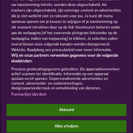
uw toestemming intrekt, worden deze uitgeschakeld. Als
trackers zijn uitgeschakeld, zijn sommige content en advertenties
GOLDEN EI OF
FOREVER
die je ziet wellicht niet zo relevant voor jou. Je kunt dit menu
MOORHUHN
DIAMONDS
opnieuw openen om je keuzes te wijzigen of je toestemming op
Toon alle spelletjes
elk moment intrekken door op de link Voorkeuren beheren onder
aan de webpagina [of het zwevende pictogram linksonder op de
webpagina, indien van toepassing] te klikken. Je selecties zullen
Algemene voorwaarden
Privacyverklaring
overal binnen onze volgende kanalen worden doorgevoerd:
Website. Raadpleeg ons privacybeleid voor meer informatie.
Wij en onze partners verwerken gegevens voor de volgende
Colofon
Bedrijf
FAQ
Facebook
doeleinden:
Terugbetalingsverzoek indienen
Precieze geolocatiegegevens gebruiken. De apparaatkenmerken
actief scannen ter identificatie. Informatie op een apparaat
opslaan en/of openen. Gepersonaliseerde advertenties en
content, advertentie- en contentmetingen,
doelgroepenonderzoek en ontwikkeling van diensten.
Partnerlijst (derden)
Sociale casino games zijn enkel bedoeld voor
entertainment en hebben absoluut geen enkele
Akkoord
invloed op mogelijk toekomstig succes in het
gokken met echt geld.
©2026 Whow Games GmbH
Alles afwijzen