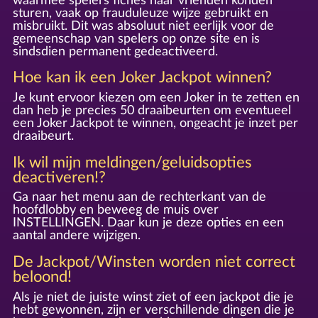
waarmee spelers fiches naar vrienden konden
sturen, vaak op frauduleuze wijze gebruikt en
misbruikt. Dit was absoluut niet eerlijk voor de
gemeenschap van spelers op onze site en is
sindsdien permanent gedeactiveerd.
Hoe kan ik een Joker Jackpot winnen?
Je kunt ervoor kiezen om een Joker in te zetten en
dan heb je precies 50 draaibeurten om eventueel
een Joker Jackpot te winnen, ongeacht je inzet per
draaibeurt.
Ik wil mijn meldingen/geluidsopties
deactiveren!?
Ga naar het menu aan de rechterkant van de
hoofdlobby en beweeg de muis over
INSTELLINGEN. Daar kun je deze opties en een
aantal andere wijzigen.
De Jackpot/Winsten worden niet correct
beloond!
Als je niet de juiste winst ziet of een jackpot die je
hebt gewonnen, zijn er verschillende dingen die je