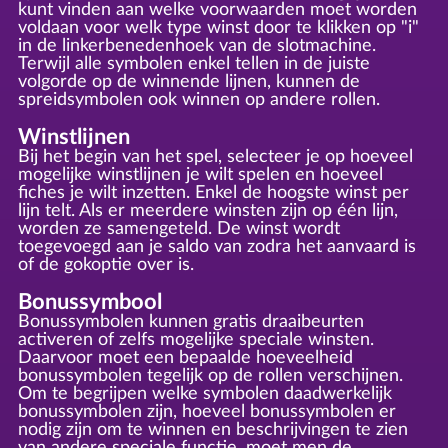
kunt vinden aan welke voorwaarden moet worden
voldaan voor welk type winst door te klikken op "i"
in de linkerbenedenhoek van de slotmachine.
Terwijl alle symbolen enkel tellen in de juiste
volgorde op de winnende lijnen, kunnen de
spreidsymbolen ook winnen op andere rollen.
Winstlijnen
Bij het begin van het spel, selecteer je op hoeveel
mogelijke winstlijnen je wilt spelen en hoeveel
fiches je wilt inzetten. Enkel de hoogste winst per
lijn telt. Als er meerdere winsten zijn op één lijn,
worden ze samengeteld. De winst wordt
toegevoegd aan je saldo van zodra het aanvaard is
of de gokoptie over is.
Bonussymbool
Bonussymbolen kunnen gratis draaibeurten
activeren of zelfs mogelijke speciale winsten.
Daarvoor moet een bepaalde hoeveelheid
bonussymbolen tegelijk op de rollen verschijnen.
Om te begrijpen welke symbolen daadwerkelijk
bonussymbolen zijn, hoeveel bonussymbolen er
nodig zijn om te winnen en beschrijvingen te zien
van andere speciale functie, moet men de