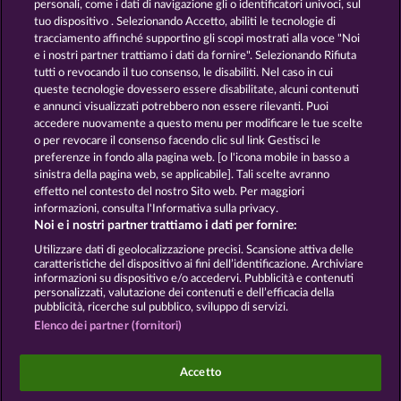
personali, come i dati di navigazione gli o identificatori univoci, sul
tuo dispositivo . Selezionando Accetto, abiliti le tecnologie di
GOLDEN EI OF
FOREVER
tracciamento affinché supportino gli scopi mostrati alla voce "Noi
MOORHUHN
DIAMONDS
e i nostri partner trattiamo i dati da fornire". Selezionando Rifiuta
tutti o revocando il tuo consenso, le disabiliti. Nel caso in cui
Mostra tutti i giochi
queste tecnologie dovessero essere disabilitate, alcuni contenuti
e annunci visualizzati potrebbero non essere rilevanti. Puoi
accedere nuovamente a questo menu per modificare le tue scelte
Termini e condizioni
o per revocare il consenso facendo clic sul link Gestisci le
preferenze in fondo alla pagina web. [o l'icona mobile in basso a
Informativa sulla privacy
Note legali
sinistra della pagina web, se applicabile]. Tali scelte avranno
effetto nel contesto del nostro Sito web. Per maggiori
Società
FAQ
Facebook
informazioni, consulta l'Informativa sulla privacy.
Noi e i nostri partner trattiamo i dati per fornire:
Invia richiesta di recesso
Utilizzare dati di geolocalizzazione precisi. Scansione attiva delle
caratteristiche del dispositivo ai fini dell’identificazione. Archiviare
informazioni su dispositivo e/o accedervi. Pubblicità e contenuti
personalizzati, valutazione dei contenuti e dell’efficacia della
pubblicità, ricerche sul pubblico, sviluppo di servizi.
Elenco dei partner (fornitori)
I giochi social da casinò sono volti esclusivamente
all'intrattenimento e non esercitano alcuna
Accetto
influenza sull’eventuale futuro utilizzo di giochi
d'azzardo con denaro reale.