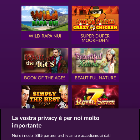
WILD RAPA NUI
SUPER DUPER
MOORHUHN
BOOK OF THE AGES
BEAUTIFUL NATURE
SIMPLY THE BEST
ROYAL SEVEN
La vostra privacy è per noi molto
importante
Noi e i nostri
885
partner archiviamo e accediamo ai dati