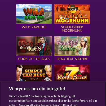
WILD RAPA NUI
SUPER DUPER
MOORHUHN
BOOK OF THE AGES
BEAUTIFUL NATURE
SIMPLY THE BEST
ROYAL SEVEN
Vi bryr oss om din integritet
Vi och våra
887
partners lagrar och får tillgång till
personuppgifter som webbläsardata eller unika identifierare på din
enhet . Genom att välja Jag accepterar tillåter du att