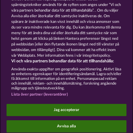
spårningstekniker används för de syften som anges under ”Vi och
våra partners behandlar data för att tillhandahålla”. . Om du väljer
GOLDEN EI OF
FOREVER
Avvisa alla eller återkallar ditt samtycke inaktiveras de. Om
MOORHUHN
DIAMONDS
spårare är inaktiverade kan visst innehåll och vissa annonser som
Visa alla spel
du ser vara mindre relevanta för dig. Du kan återkomma till denna
meny för att ändra dina val eller återkalla ditt samtycke när som
helst genom att klicka på länken Hantera preferenser längst ned
Användarvillkor
Sekretesspolicy
Avtryck
på webbsidan [eller den flytande ikonen längst ned till vänster på
webbsidan, om tillämpligt]. Dina val kommer att ha effekt inom
vår Webbplats. Mer information finns i vår integritetspolicy.
Om Företaget
FAQ
Facebook
Vi och våra partners behandlar data för att tillhandahålla:
Skicka in en begäran om att ångra köpet
Använda exakta uppgifter om geografisk positionering. Aktivt läsa
av enhetens egenskaper för identifieringsändamål. Lagra och/eller
få åtkomst till information på en enhet. Personanpassad reklam
och innehåll, reklam- och innehållsmätning, forskning angående
målgrupp och tjänsteutveckling.
Lista över partner (leverantörer)
Sociala casinospel är endast avsedda för
underhållningsändamål och har absolut inget
Jag accepterar
inflytande på eventuell framtida framgång i spel
med riktiga pengar.
©2026 Whow Games GmbH
Avvisa alla