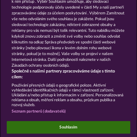
k nim přístup . Výběr Souhlasím umožňuje, aby sledovací
technologie podporovaly účely uvedené v části My a naši partneři
GOLDEN EI OF
FOREVER
zpracováváme údaje za účelem poskytování . Výběrem Zamítnout
MOORHUHN
DIAMONDS
vše nebo odvoláním svého souhlasu je zakážete. Pokud jsou
sledovací technologie zakázány, některé zobrazené obsahy a
Zobrazit všechny hry
reklamy pro vás nemusí být tolik relevantní. Tuto nabídku můžete
kdykoli znovu zobrazit a změnit své volby nebo souhlas odvolat
kliknutím na odkaz Správa předvoleb ve spodní části webové
Podmínky
Prohlášení o ochraně údajů
stránky [nebo plovoucí ikona v levém dolním rohu webové
stránky, pokud je to možné]. Vaše volby se projeví v našem
Kontakt
Společnost
Časté dotazy
Internetová stránka. Další podrobnosti naleznete v našich
Zásadách ochrany osobních údajů.
Společně s našimi partnery zpracováváme údaje s tímto
Facebook
cílem:
Podat Žádost o Odstoupení
Používání přesných údajů o geografické poloze. Aktivní
vyhledávání identifikačních údajů v rámci vlastností zařízení.
Ukládání a/nebo přístup k informacím v zařízení. Personalizovaná
reklama a obsah, měření reklam a obsahu, průzkum publika a
rozvoj služeb.
Seznam partnerů (dodavatelů)
Sociální kasinové hry jsou určeny výhradně k
zábavním účelům a nemají vůbec žádný vliv na
Souhlasím
možné budoucí úspěchy v oblasti hazardu se
skutečnými penězi.